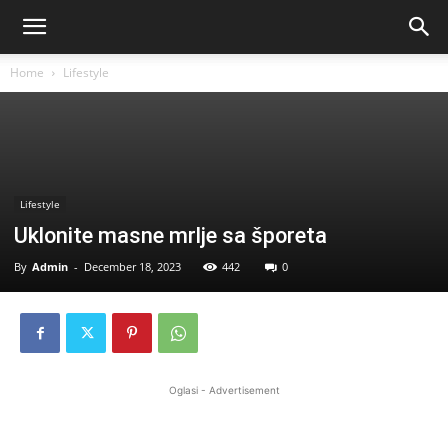
Home
Lifestyle
Lifestyle
Uklonite masne mrlje sa šporeta
By
Admin
-
December 18, 2023
442
0
Oglasi - Advertisement