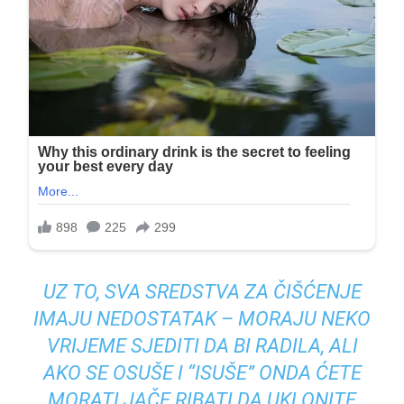
UZ TO, SVA SREDSTVA ZA ČIŠĆENJE
IMAJU NEDOSTATAK – MORAJU NEKO
VRIJEME SJEDITI DA BI RADILA, ALI
AKO SE OSUŠE I “ISUŠE” ONDA ĆETE
MORATI JAČE RIBATI DA UKLONITE