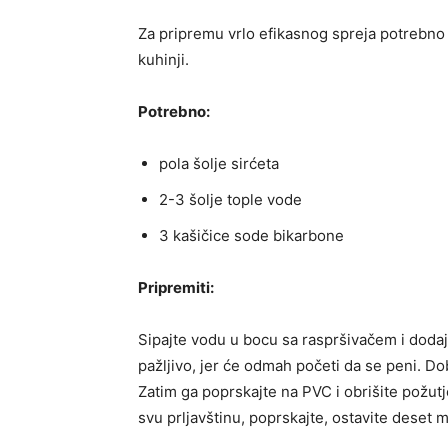
Za pripremu vrlo efikasnog spreja potrebno 
kuhinji.
Potrebno:
pola šolje sirćeta
2-3 šolje tople vode
3 kašičice sode bikarbone
Pripremiti:
Sipajte vodu u bocu sa raspršivačem i dodaj
pažljivo, jer će odmah početi da se peni. Do
Zatim ga poprskajte na PVC i obrišite požut
svu prljavštinu, poprskajte, ostavite deset m