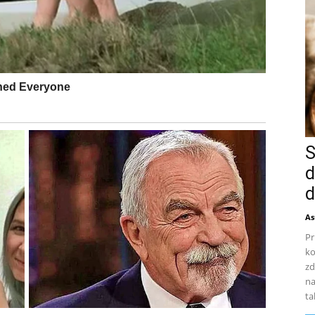
S
d
d
As
Pr
ko
zd
na
ta