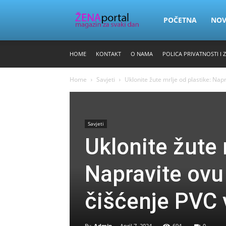
Zena
POČETNA
NO
HOME
KONTAKT
O NAMA
POLICA PRIVATNOSTI I 
Portal
Home
Savjeti
Uklonite žute mrlje od plastike: Nap
Savjeti
Uklonite žute 
Napravite ovu
čišćenje PVC v
By
Admin
-
April 7, 2024
694
0