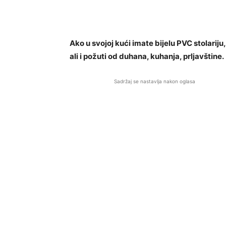
Ako u svojoj kući imate bijelu PVC stolariju,
ali i požuti od duhana, kuhanja, prljavštine.
Sadržaj se nastavlja nakon oglasa