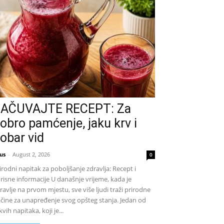
AČUVAJTE RECEPT: Za
obro pamćenje, jaku krv i
obar vid
us
-
August 2, 2026
0
irodni napitak za poboljšanje zdravlja: Recept i
risne informacije U današnje vrijeme, kada je
ravlje na prvom mjestu, sve više ljudi traži prirodne
čine za unapređenje svog opšteg stanja. Jedan od
kvih napitaka, koji je...