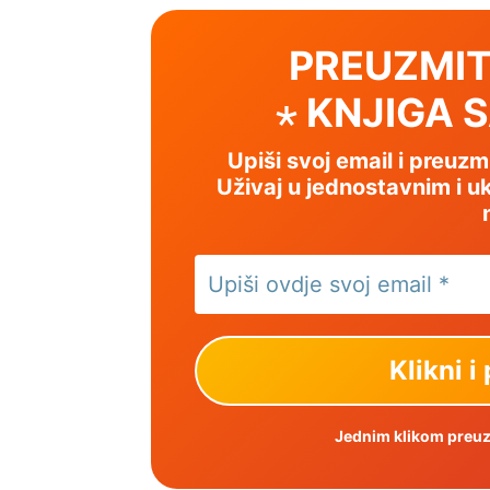
PREUZMIT
⋆ KNJIGA 
Upiši svoj email i preuz
Uživaj u jednostavnim i uk
Jednim klikom preuzm