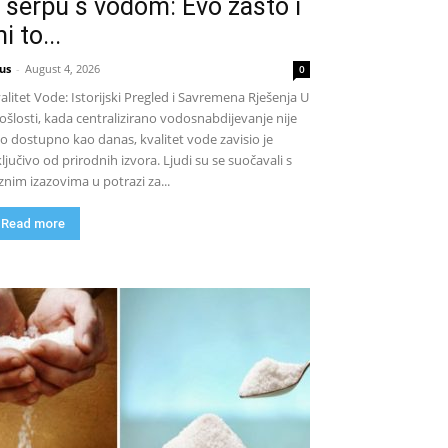
 šerpu s vodom: Evo zašto i
i to...
us
-
August 4, 2026
0
alitet Vode: Istorijski Pregled i Savremena Rješenja U
ošlosti, kada centralizirano vodosnabdijevanje nije
lo dostupno kao danas, kvalitet vode zavisio je
ključivo od prirodnih izvora. Ljudi su se suočavali s
znim izazovima u potrazi za...
Read more