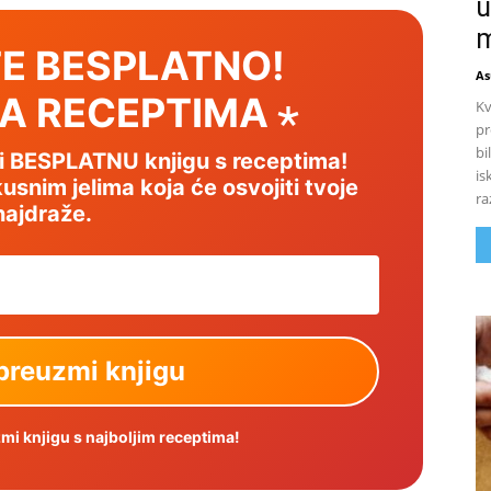
u
m
E BESPLATNO!
As
SA RECEPTIMA ⋆
Kv
pr
bi
mi BESPLATNU knjigu s receptima!
is
usnim jelima koja će osvojiti tvoje
ra
najdraže.
i knjigu s najboljim receptima!