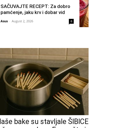
SAČUVAJTE RECEPT: Za dobro
pamćenje, jaku krv i dobar vid
Asus
-
August 2, 2026
0
aše bake su stavljale ŠIBICE