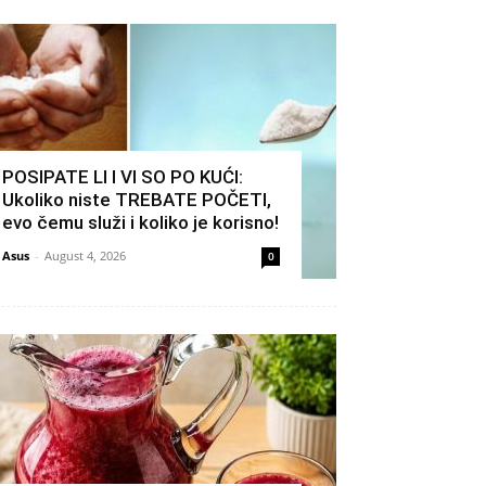
POSIPATE LI I VI SO PO KUĆI:
Ukoliko niste TREBATE POČETI,
evo čemu služi i koliko je korisno!
Asus
-
August 4, 2026
0