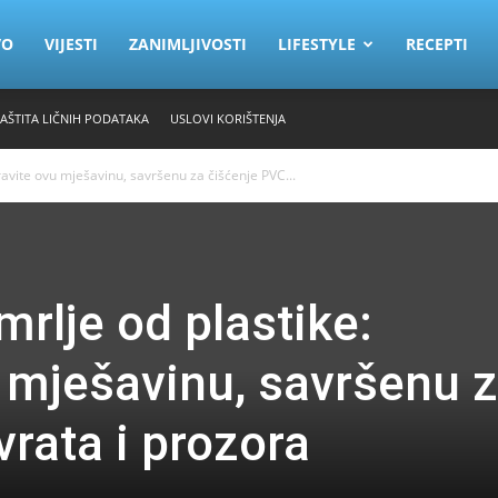
VO
VIJESTI
ZANIMLJIVOSTI
LIFESTYLE
RECEPTI
ZAŠTITA LIČNIH PODATAKA
USLOVI KORIŠTENJA
ravite ovu mješavinu, savršenu za čišćenje PVC...
mrlje od plastike:
 mješavinu, savršenu 
rata i prozora