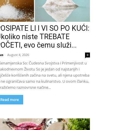
OSIPATE LI I VI SO PO KUĆI:
koliko niste TREBATE
OČETI, evo čemu služi...
us
-
August 4, 2026
0
šenamjenska So: Čudesna Svojstva i Primenjivost u
akodnevnom Životu So je jedan od najstarijih i
jčešće korišćenih začina na svetu, ali njena upotreba
 ne ograničava samo na kulinarstvo. U ovom članku,
tražićemo raznovrsne načine...
Read more