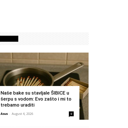
Izdvojeno
Naše bake su stavljale ŠIBICE u
šerpu s vodom: Evo zašto i mi to
trebamo uraditi
Asus
-
August 4, 2026
0