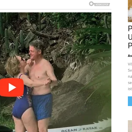
P
U
P
As
Vi
Sv
na
se
is