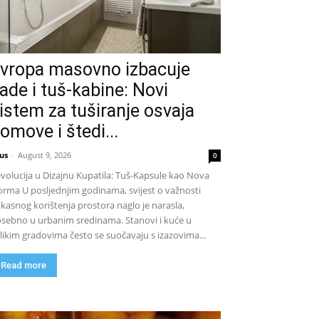
vropa masovno izbacuje
ade i tuš-kabine: Novi
istem za tuširanje osvaja
omove i štedi...
us
-
August 9, 2026
0
volucija u Dizajnu Kupatila: Tuš-Kapsule kao Nova
rma U posljednjim godinama, svijest o važnosti
ikasnog korištenja prostora naglo je narasla,
sebno u urbanim sredinama. Stanovi i kuće u
likim gradovima često se suočavaju s izazovima...
Read more