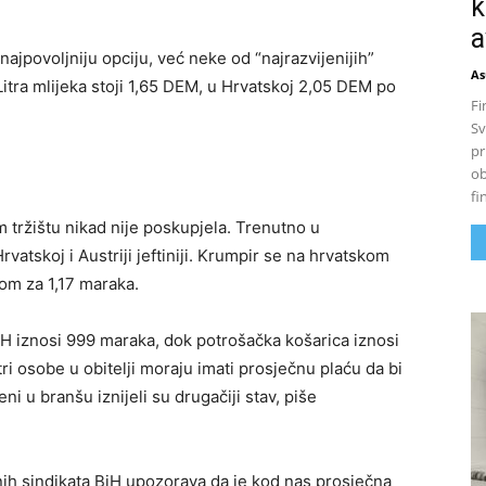
k
a
ajpovoljniju opciju, već neke od “najrazvijenijih”
As
Litra mlijeka stoji 1,65 DEM, u Hrvatskoj 2,05 DEM po
Fi
Sv
pr
ob
fi
 tržištu nikad nije poskupjela. Trenutno u
vatskoj i Austriji jeftiniji. Krumpir se na hrvatskom
kom za 1,17 maraka.
iH iznosi 999 maraka, dok potrošačka košarica iznosi
ri osobe u obitelji moraju imati prosječnu plaću da bi
 u branšu iznijeli su drugačiji stav, piše
ih sindikata BiH upozorava da je kod nas prosječna