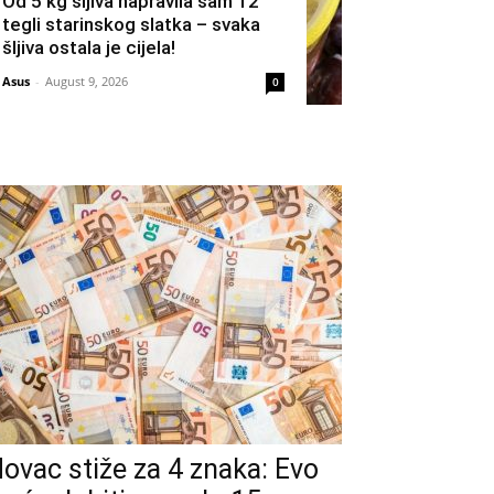
Od 5 kg šljiva napravila sam 12
tegli starinskog slatka – svaka
šljiva ostala je cijela!
Asus
-
August 9, 2026
0
ovac stiže za 4 znaka: Evo