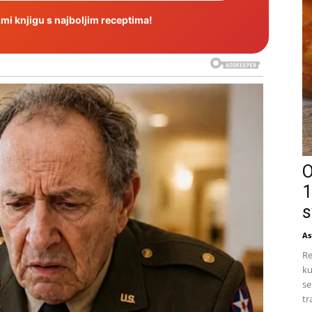
i knjigu s najboljim receptima!
O
1
s
As
Re
ku
se
tr