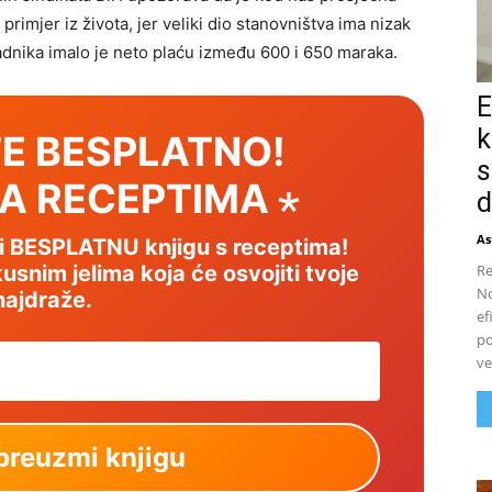
 primjer iz života, jer veliki dio stanovništva ima nizak
dnika imalo je neto plaću između 600 i 650 maraka.
E
k
E BESPLATNO!
s
SA RECEPTIMA ⋆
d
As
mi BESPLATNU knjigu s receptima!
Re
usnim jelima koja će osvojiti tvoje
No
najdraže.
ef
po
ve