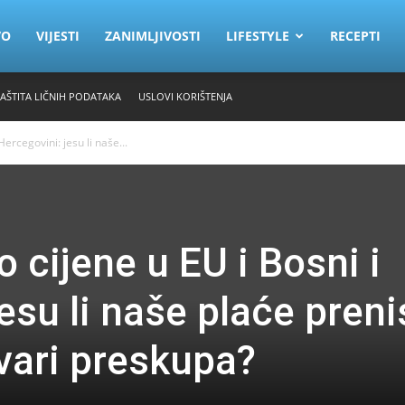
VO
VIJESTI
ZANIMLJIVOSTI
LIFESTYLE
RECEPTI
ZAŠTITA LIČNIH PODATAKA
USLOVI KORIŠTENJA
ercegovini: jesu li naše...
 cijene u EU i Bosni i
esu li naše plaće pren
stvari preskupa?