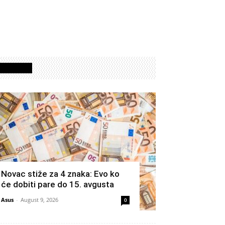
Izdvojeno
Novac stiže za 4 znaka: Evo ko
će dobiti pare do 15. avgusta
Asus
-
August 9, 2026
0