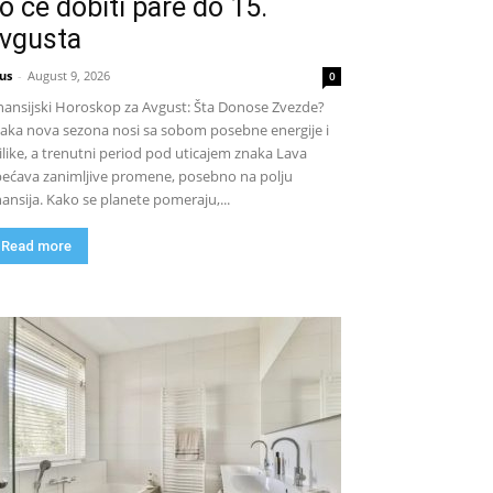
o će dobiti pare do 15.
vgusta
us
-
August 9, 2026
0
nansijski Horoskop za Avgust: Šta Donose Zvezde?
aka nova sezona nosi sa sobom posebne energije i
ilike, a trenutni period pod uticajem znaka Lava
ećava zanimljive promene, posebno na polju
nansija. Kako se planete pomeraju,...
Read more