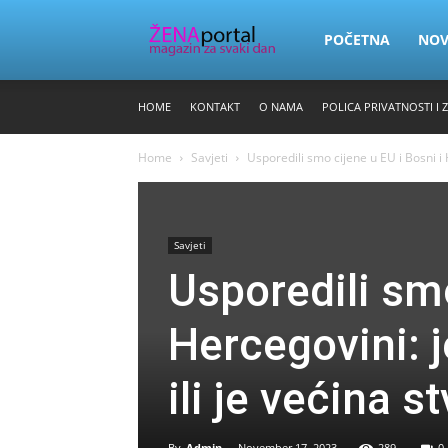
Zena
POČETNA
NO
HOME
KONTAKT
O NAMA
POLICA PRIVATNOSTI I 
Portal
Home
Savjeti
Usporedili smo cijene u EU i Bosni i H
Savjeti
Usporedili smo
Hercegovini: j
ili je većina 
By
Admin
-
November 17, 2023
289
0