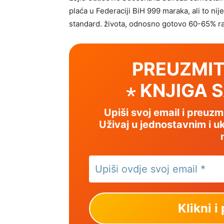
plaća u Federaciji BiH 999 maraka, ali to nije
standard. života, odnosno gotovo 60-65% ra
PREUZMIT
⋆ KNJIGA 
Upiši svoj email i preuz
Uživaj u jednostavnim i uk