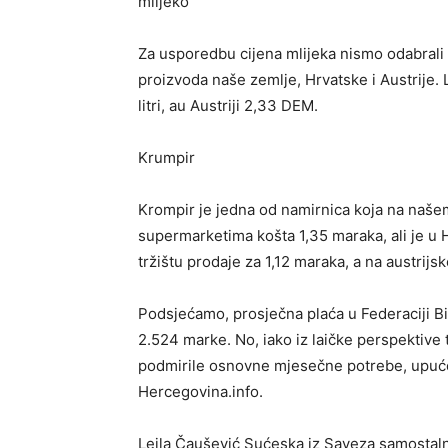
mlijeko
Za usporedbu cijena mlijeka nismo odabrali n
proizvoda naše zemlje, Hrvatske i Austrije. 
litri, au Austriji 2,33 DEM.
Krumpir
Krompir je jedna od namirnica koja na našem
supermarketima košta 1,35 maraka, ali je u Hr
tržištu prodaje za 1,12 maraka, a na austrijs
Podsjećamo, prosječna plaća u Federaciji B
2.524 marke. No, iako iz laičke perspektive t
podmirile osnovne mjesečne potrebe, upućeni
Hercegovina.info.
Lejla Čaušević Sućeska iz Saveza samostaln