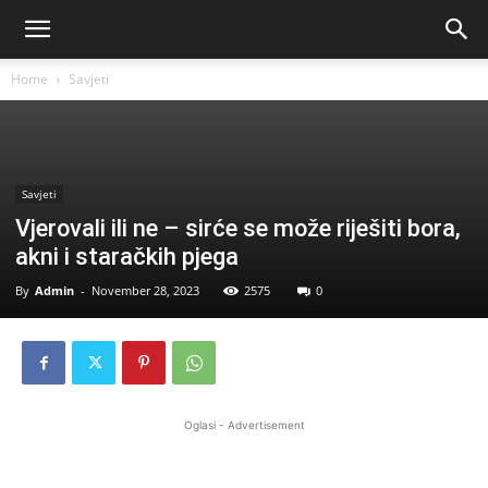
Home
Savjeti
Savjeti
Vjerovali ili ne – sirće se može riješiti bora,
akni i staračkih pjega
By
Admin
-
November 28, 2023
2575
0
Oglasi - Advertisement