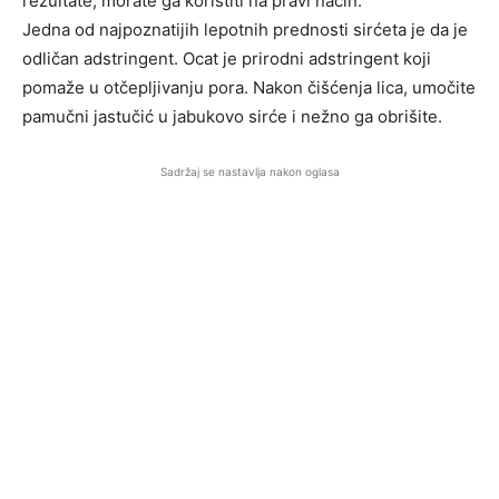
rezultate, morate ga koristiti na pravi način.
Jedna od najpoznatijih lepotnih prednosti sirćeta je da je
odličan adstringent. Ocat je prirodni adstringent koji
pomaže u otčepljivanju pora. Nakon čišćenja lica, umočite
pamučni jastučić u jabukovo sirće i nežno ga obrišite.
Sadržaj se nastavlja nakon oglasa