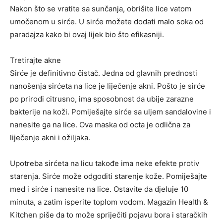
Nakon što se vratite sa sunčanja, obrišite lice vatom
umočenom u sirće. U sirće možete dodati malo soka od
paradajza kako bi ovaj lijek bio što efikasniji.
Tretirajte akne
Sirće je definitivno čistač. Jedna od glavnih prednosti
nanošenja sirćeta na lice je liječenje akni. Pošto je sirće
po prirodi citrusno, ima sposobnost da ubije zarazne
bakterije na koži. Pomiješajte sirće sa uljem sandalovine i
nanesite ga na lice. Ova maska ​​od octa je odlična za
liječenje akni i ožiljaka.
Upotreba sirćeta na licu takođe ima neke efekte protiv
starenja. Sirće može odgoditi starenje kože. Pomiješajte
med i sirće i nanesite na lice. Ostavite da djeluje 10
minuta, a zatim isperite toplom vodom. Magazin Health &
Kitchen piše da to može spriječiti pojavu bora i staračkih