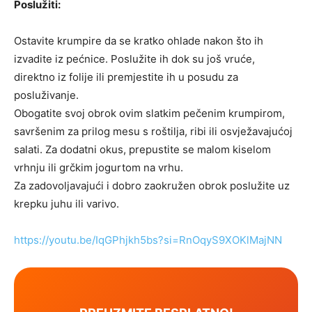
Poslužiti:
Ostavite krumpire da se kratko ohlade nakon što ih
izvadite iz pećnice. Poslužite ih dok su još vruće,
direktno iz folije ili premjestite ih u posudu za
posluživanje.
Obogatite svoj obrok ovim slatkim pečenim krumpirom,
savršenim za prilog mesu s roštilja, ribi ili osvježavajućoj
salati. Za dodatni okus, prepustite se malom kiselom
vrhnju ili grčkim jogurtom na vrhu.
Za zadovoljavajući i dobro zaokružen obrok poslužite uz
krepku juhu ili varivo.
https://youtu.be/IqGPhjkh5bs?si=RnOqyS9XOKlMajNN