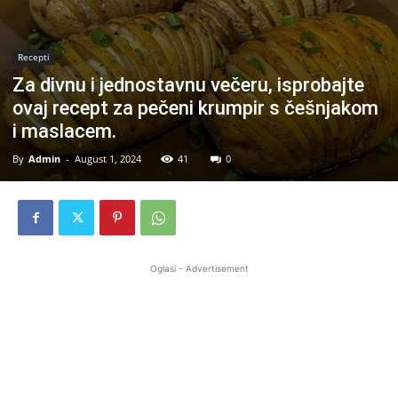
Recepti
Za divnu i jednostavnu večeru, isprobajte
ovaj recept za pečeni krumpir s češnjakom
i maslacem.
By
Admin
-
August 1, 2024
41
0
Oglasi - Advertisement