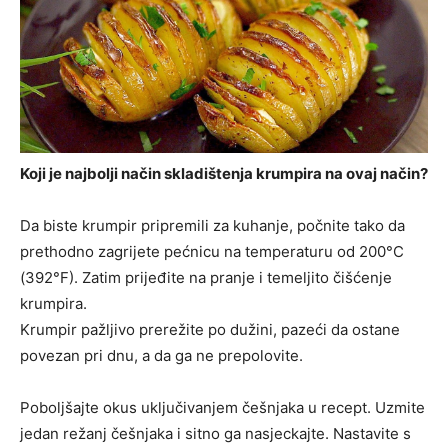
Koji je najbolji način skladištenja krumpira na ovaj način?
Da biste krumpir pripremili za kuhanje, počnite tako da
prethodno zagrijete pećnicu na temperaturu od 200°C
(392°F). Zatim prijeđite na pranje i temeljito čišćenje
krumpira.
Krumpir pažljivo prerežite po dužini, pazeći da ostane
povezan pri dnu, a da ga ne prepolovite.
Poboljšajte okus uključivanjem češnjaka u recept. Uzmite
jedan režanj češnjaka i sitno ga nasjeckajte. Nastavite s