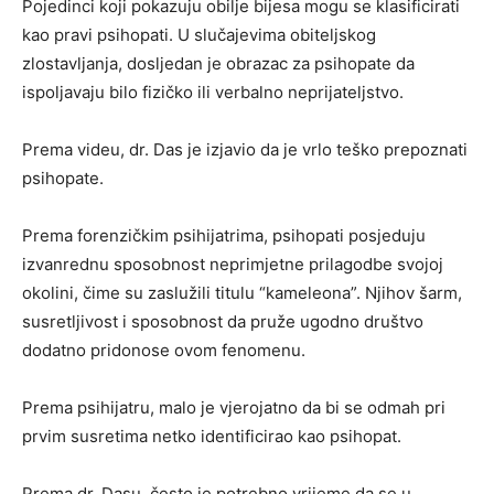
Pojedinci koji pokazuju obilje bijesa mogu se klasificirati
kao pravi psihopati. U slučajevima obiteljskog
zlostavljanja, dosljedan je obrazac za psihopate da
ispoljavaju bilo fizičko ili verbalno neprijateljstvo.
Prema videu, dr. Das je izjavio da je vrlo teško prepoznati
psihopate.
Prema forenzičkim psihijatrima, psihopati posjeduju
izvanrednu sposobnost neprimjetne prilagodbe svojoj
okolini, čime su zaslužili titulu “kameleona”. Njihov šarm,
susretljivost i sposobnost da pruže ugodno društvo
dodatno pridonose ovom fenomenu.
Prema psihijatru, malo je vjerojatno da bi se odmah pri
prvim susretima netko identificirao kao psihopat.
Prema dr. Dasu, često je potrebno vrijeme da se u