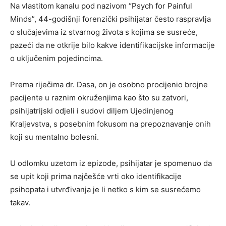
Na vlastitom kanalu pod nazivom “Psych for Painful
Minds”, 44-godišnji forenzički psihijatar često raspravlja
o slučajevima iz stvarnog života s kojima se susreće,
pazeći da ne otkrije bilo kakve identifikacijske informacije
o uključenim pojedincima.
Prema riječima dr. Dasa, on je osobno procijenio brojne
pacijente u raznim okruženjima kao što su zatvori,
psihijatrijski odjeli i sudovi diljem Ujedinjenog
Kraljevstva, s posebnim fokusom na prepoznavanje onih
koji su mentalno bolesni.
U odlomku uzetom iz epizode, psihijatar je spomenuo da
se upit koji prima najčešće vrti oko identifikacije
psihopata i utvrđivanja je li netko s kim se susrećemo
takav.