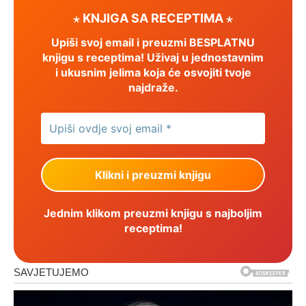
⋆ KNJIGA SA RECEPTIMA ⋆
Upiši svoj email i preuzmi BESPLATNU
knjigu s receptima! Uživaj u jednostavnim
i ukusnim jelima koja će osvojiti tvoje
najdraže.
Jednim klikom preuzmi knjigu s najboljim
receptima!