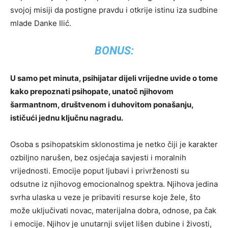
svojoj misiji da postigne pravdu i otkrije istinu iza sudbine
mlade Danke Ilić.
BONUS:
U samo pet minuta, psihijatar dijeli vrijedne uvide o tome
kako prepoznati psihopate, unatoč njihovom
šarmantnom, društvenom i duhovitom ponašanju,
ističući jednu ključnu nagradu.
Osoba s psihopatskim sklonostima je netko čiji je karakter
ozbiljno narušen, bez osjećaja savjesti i moralnih
vrijednosti. Emocije poput ljubavi i privrženosti su
odsutne iz njihovog emocionalnog spektra. Njihova jedina
svrha ulaska u veze je pribaviti resurse koje žele, što
može uključivati ​​novac, materijalna dobra, odnose, pa čak
i emocije. Njihov je unutarnji svijet lišen dubine i živosti,