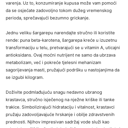
varenja. Uz to, konzumiranje kupusa može vam pomoći
da se osjećate zadovoljno tokom dužeg vremenskog
perioda, sprečavajući bezumno grickanje.
Jednu veliku šargarepu narendajte stručno ili koristite
rende: puna beta-karotena, šargarepa kreće u izuzetnu
transformaciju u telu, pretvarajući se u vitamin A, uticajni
antioksidans. Ovaj moćni nutrijent ne samo da ubrzava
metabolizam, već i pokreće tjelesni mehanizam
sagorijevanja masti, pružajući podršku u nastojanjima da
se izgubi kilogram.
Doživite podmlađujuću snagu nedavno ubranog
krastavca, stručno isječenog na nježne kriške ili tanke
trakice. Simbolizirajući hidrataciju i vitalnost, krastavci
pružaju zadovoljavajuće hrskanje i obilje zdravstvenih
prednosti. Njihov impresivan sadržaj vode služi kao