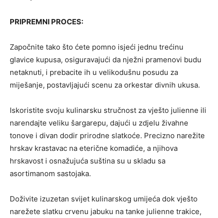
PRIPREMNI PROCES:
Započnite tako što ćete pomno isjeći jednu trećinu
glavice kupusa, osiguravajući da nježni pramenovi budu
netaknuti, i prebacite ih u velikodušnu posudu za
miješanje, postavljajući scenu za orkestar divnih ukusa.
Iskoristite svoju kulinarsku stručnost za vješto julienne ili
narendajte veliku šargarepu, dajući u zdjelu živahne
tonove i divan dodir prirodne slatkoće. Precizno narežite
hrskav krastavac na eterične komadiće, a njihova
hrskavost i osnažujuća suština su u skladu sa
asortimanom sastojaka.
Doživite izuzetan svijet kulinarskog umijeća dok vješto
narežete slatku crvenu jabuku na tanke julienne trakice,