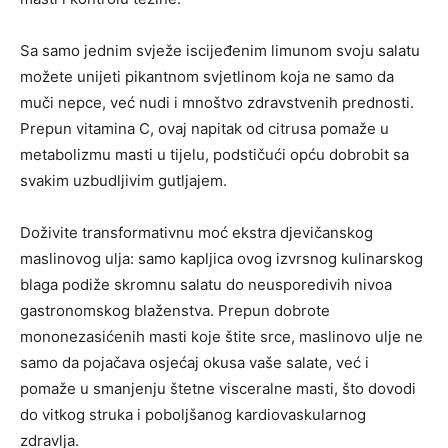
Sa samo jednim svježe iscijeđenim limunom svoju salatu
možete unijeti pikantnom svjetlinom koja ne samo da
muči nepce, već nudi i mnoštvo zdravstvenih prednosti.
Prepun vitamina C, ovaj napitak od citrusa pomaže u
metabolizmu masti u tijelu, podstičući opću dobrobit sa
svakim uzbudljivim gutljajem.
Doživite transformativnu moć ekstra djevičanskog
maslinovog ulja: samo kapljica ovog izvrsnog kulinarskog
blaga podiže skromnu salatu do neusporedivih nivoa
gastronomskog blaženstva. Prepun dobrote
mononezasićenih masti koje štite srce, maslinovo ulje ne
samo da pojačava osjećaj okusa vaše salate, već i
pomaže u smanjenju štetne visceralne masti, što dovodi
do vitkog struka i poboljšanog kardiovaskularnog
zdravlja.