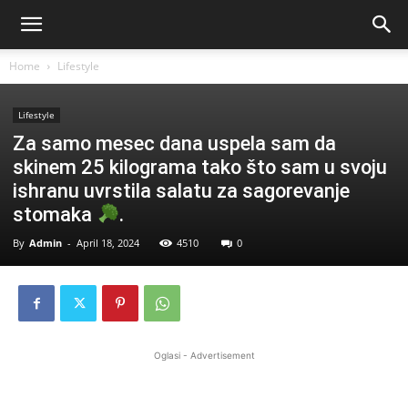
Home
Lifestyle
Lifestyle
Za samo mesec dana uspela sam da
skinem 25 kilograma tako što sam u svoju
ishranu uvrstila salatu za sagorevanje
stomaka
.
By
Admin
-
April 18, 2024
4510
0
Oglasi - Advertisement