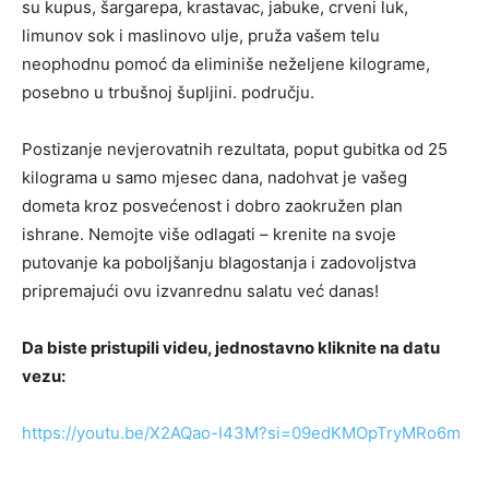
su kupus, šargarepa, krastavac, jabuke, crveni luk,
limunov sok i maslinovo ulje, pruža vašem telu
neophodnu pomoć da eliminiše neželjene kilograme,
posebno u trbušnoj šupljini. području.
Postizanje nevjerovatnih rezultata, poput gubitka od 25
kilograma u samo mjesec dana, nadohvat je vašeg
dometa kroz posvećenost i dobro zaokružen plan
ishrane. Nemojte više odlagati – krenite na svoje
putovanje ka poboljšanju blagostanja i zadovoljstva
pripremajući ovu izvanrednu salatu već danas!
Da biste pristupili videu, jednostavno kliknite na datu
vezu:
https://youtu.be/X2AQao-I43M?si=09edKMOpTryMRo6m