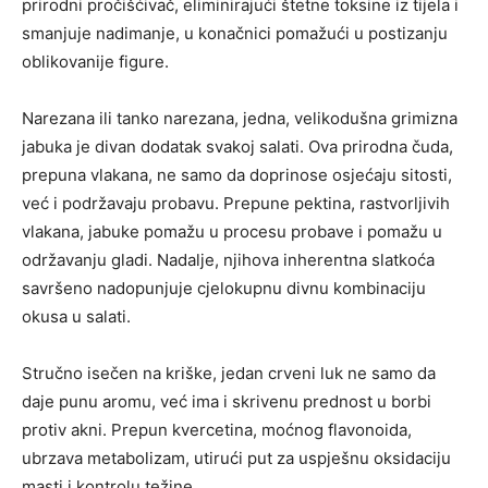
prirodni pročišćivač, eliminirajući štetne toksine iz tijela i
smanjuje nadimanje, u konačnici pomažući u postizanju
oblikovanije figure.
Narezana ili tanko narezana, jedna, velikodušna grimizna
jabuka je divan dodatak svakoj salati. Ova prirodna čuda,
prepuna vlakana, ne samo da doprinose osjećaju sitosti,
već i podržavaju probavu. Prepune pektina, rastvorljivih
vlakana, jabuke pomažu u procesu probave i pomažu u
održavanju gladi. Nadalje, njihova inherentna slatkoća
savršeno nadopunjuje cjelokupnu divnu kombinaciju
okusa u salati.
Stručno isečen na kriške, jedan crveni luk ne samo da
daje punu aromu, već ima i skrivenu prednost u borbi
protiv akni. Prepun kvercetina, moćnog flavonoida,
ubrzava metabolizam, utirući put za uspješnu oksidaciju
masti i kontrolu težine.