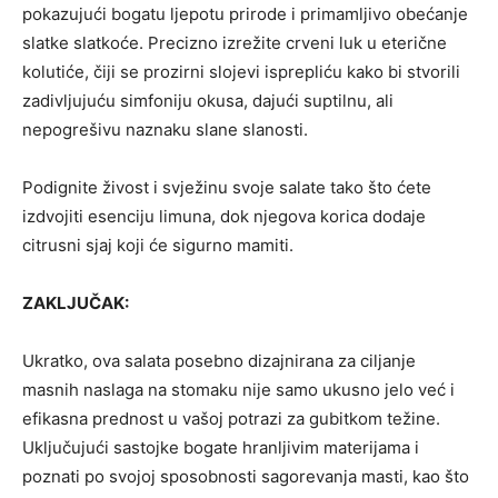
pokazujući bogatu ljepotu prirode i primamljivo obećanje
slatke slatkoće. Precizno izrežite crveni luk u eterične
kolutiće, čiji se prozirni slojevi isprepliću kako bi stvorili
zadivljujuću simfoniju okusa, dajući suptilnu, ali
nepogrešivu naznaku slane slanosti.
Podignite živost i svježinu svoje salate tako što ćete
izdvojiti esenciju limuna, dok njegova korica dodaje
citrusni sjaj koji će sigurno mamiti.
ZAKLJUČAK:
Ukratko, ova salata posebno dizajnirana za ciljanje
masnih naslaga na stomaku nije samo ukusno jelo već i
efikasna prednost u vašoj potrazi za gubitkom težine.
Uključujući sastojke bogate hranljivim materijama i
poznati po svojoj sposobnosti sagorevanja masti, kao što