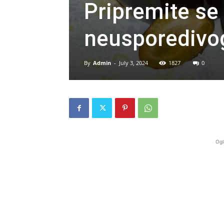
Pripremite se
neusporedivog
By
Admin
-
July 3, 2024
1827
0
Ogl