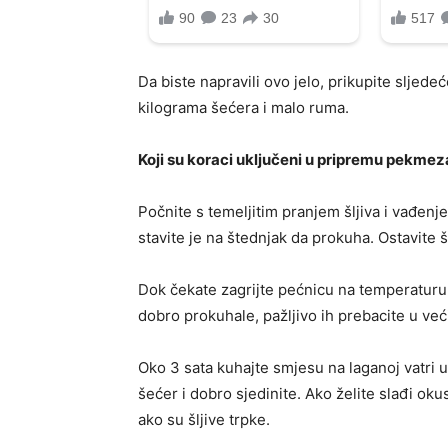
Da biste napravili ovo jelo, prikupite sljede
kilograma šećera i malo ruma.
Koji su koraci uključeni u pripremu pekmeza
Počnite s temeljitim pranjem šljiva i vađenj
stavite je na štednjak da prokuha. Ostavite š
Dok čekate zagrijte pećnicu na temperaturu 
dobro prokuhale, pažljivo ih prebacite u veći
Oko 3 sata kuhajte smjesu na laganoj vatri
šećer i dobro sjedinite. Ako želite slađi oku
ako su šljive trpke.