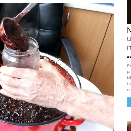
N
u
m
As
Kv
pr
bi
is
ra