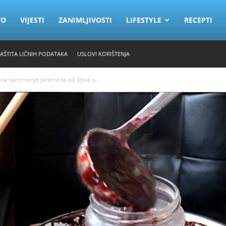
VO
VIJESTI
ZANIMLJIVOSTI
LIFESTYLE
RECEPTI
ZAŠTITA LIČNIH PODATAKA
USLOVI KORIŠTENJA
n za spremanje pekmeza od šljiva u...