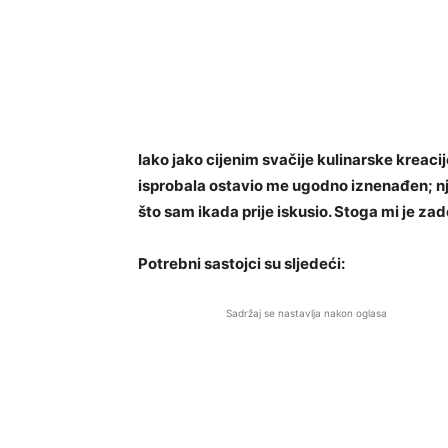
Iako jako cijenim svačije kulinarske kreaci
isprobala ostavio me ugodno iznenađen; nje
što sam ikada prije iskusio. Stoga mi je zad
Potrebni sastojci su sljedeći:
Sadržaj se nastavlja nakon oglasa