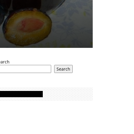
earch
Search
Oglasi - Advertisement