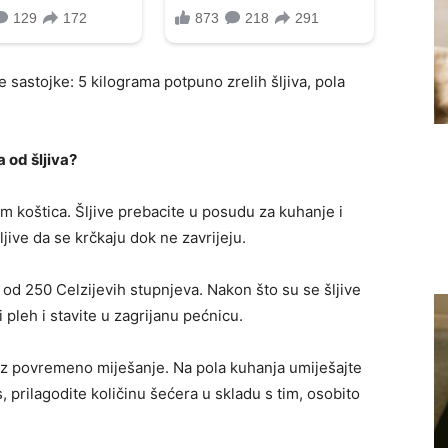
će sastojke: 5 kilograma potpuno zrelih šljiva, pola
 od šljiva?
em koštica. Šljive prebacite u posudu za kuhanje i
ljive da se krčkaju dok ne zavrijeju.
od 250 Celzijevih stupnjeva. Nakon što su se šljive
 pleh i stavite u zagrijanu pećnicu.
 uz povremeno miješanje. Na pola kuhanja umiješajte
s, prilagodite količinu šećera u skladu s tim, osobito