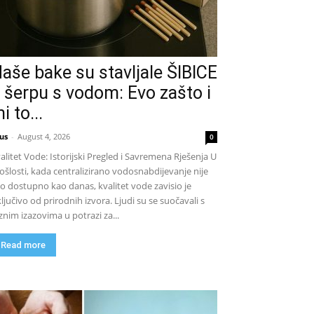
aše bake su stavljale ŠIBICE
 šerpu s vodom: Evo zašto i
i to...
us
-
August 4, 2026
0
alitet Vode: Istorijski Pregled i Savremena Rješenja U
ošlosti, kada centralizirano vodosnabdijevanje nije
lo dostupno kao danas, kvalitet vode zavisio je
ključivo od prirodnih izvora. Ljudi su se suočavali s
znim izazovima u potrazi za...
Read more