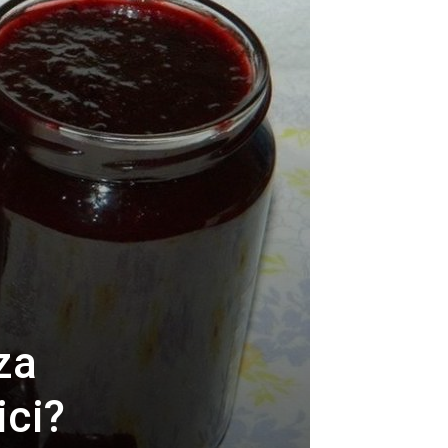
za
ici?