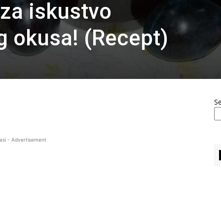
 za iskustvo
 okusa! (Recept)
S
asi - Advertisement