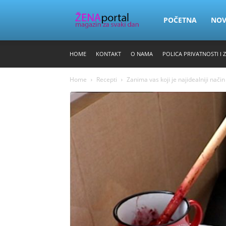
Zena
POČETNA
NO
HOME
KONTAKT
O NAMA
POLICA PRIVATNOSTI I 
Portal
Home
Recepti
Zanima vas koji je najidealniji nači