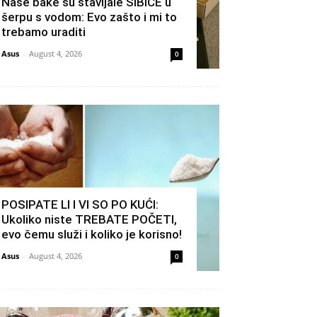
Naše bake su stavljale ŠIBICE u
šerpu s vodom: Evo zašto i mi to
trebamo uraditi
Asus
-
August 4, 2026
0
POSIPATE LI I VI SO PO KUĆI:
Ukoliko niste TREBATE POČETI,
evo čemu služi i koliko je korisno!
Asus
-
August 4, 2026
0