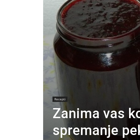
Recepti
Zanima vas koj
spremanje pek