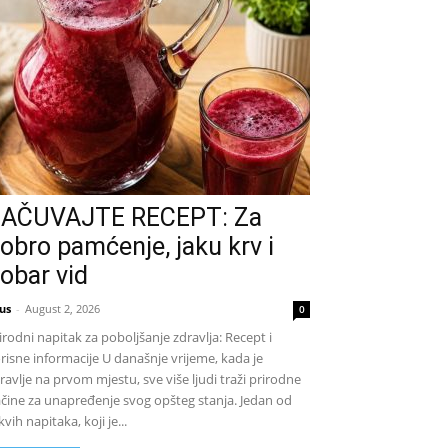
AČUVAJTE RECEPT: Za
obro pamćenje, jaku krv i
obar vid
us
-
August 2, 2026
0
irodni napitak za poboljšanje zdravlja: Recept i
risne informacije U današnje vrijeme, kada je
ravlje na prvom mjestu, sve više ljudi traži prirodne
čine za unapređenje svog opšteg stanja. Jedan od
kvih napitaka, koji je...