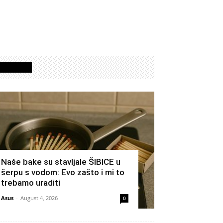
Izdvojeno
Naše bake su stavljale ŠIBICE u
šerpu s vodom: Evo zašto i mi to
trebamo uraditi
Asus
-
August 4, 2026
0