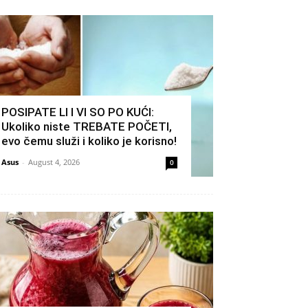
POSIPATE LI I VI SO PO KUĆI:
Ukoliko niste TREBATE POČETI,
evo čemu služi i koliko je korisno!
Asus
-
August 4, 2026
0