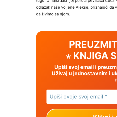
tugu. U najsrdačnijoj poruci pevačica Ceca 
odlazak naše voljene Alekse, priznajući da
da živimo sa njom.
PREUZMIT
⋆ KNJIGA 
Upiši svoj email i preuz
Uživaj u jednostavnim i uk