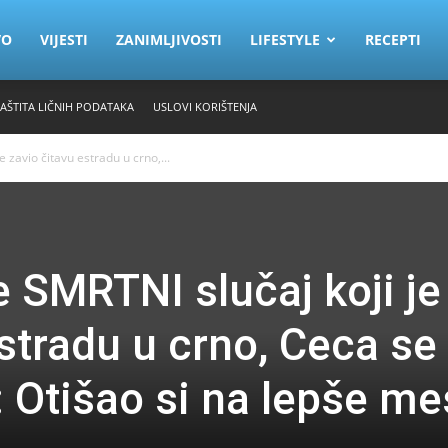
VO
VIJESTI
ZANIMLJIVOSTI
LIFESTYLE
RECEPTI
ZAŠTITA LIČNIH PODATAKA
USLOVI KORIŠTENJA
 zavio čitavu estradu u crno,...
e SMRTNI slučaj koji je
stradu u crno, Ceca se
: Otišao si na lepše me