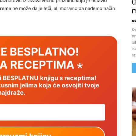
u
Ražnatović izražava večnu prazninu koju je ostavio
 vreme ne može da je leči, ali moramo da nađemo način
m
As
Kv
pr
bi
E BESPLATNO!
is
ra
SA RECEPTIMA ⋆
mi BESPLATNU knjigu s receptima!
usnim jelima koja će osvojiti tvoje
najdraže.