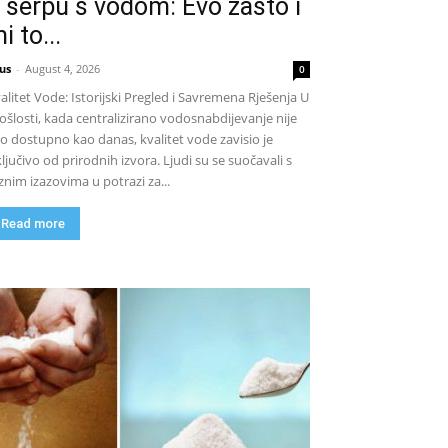
 šerpu s vodom: Evo zašto i
i to...
us
-
August 4, 2026
0
alitet Vode: Istorijski Pregled i Savremena Rješenja U
ošlosti, kada centralizirano vodosnabdijevanje nije
lo dostupno kao danas, kvalitet vode zavisio je
ključivo od prirodnih izvora. Ljudi su se suočavali s
znim izazovima u potrazi za...
Read more