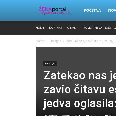
Zena
POČETNA
NO
HOME
KONTAKT
O NAMA
POLICA PRIVATNOSTI I 
Portal
Home
Lifestyle
Zatekao nas je SMRTNI slučaj koji je
Lifestyle
Zatekao nas j
zavio čitavu e
jedva oglasila
By
Admin
-
March 5, 2024
34169
0