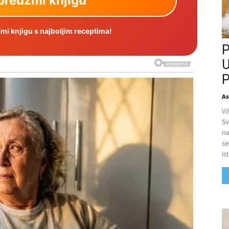
i knjigu s najboljim receptima!
P
U
P
As
Vi
Sv
na
se
is