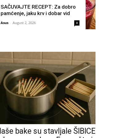
SAČUVAJTE RECEPT: Za dobro
pamćenje, jaku krv i dobar vid
Asus
-
August 2, 2026
0
aše bake su stavljale ŠIBICE