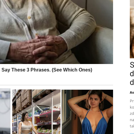
S
d
d
As
Pr
ko
zd
na
ta