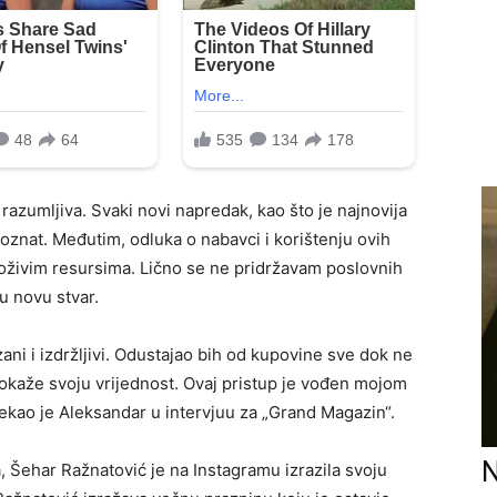
 razumljiva. Svaki novi napredak, kao što je najnovija
poznat. Međutim, odluka o nabavci i korištenju ovih
oloživim resursima. Lično se ne pridržavam poslovnih
u novu stvar.
ni i izdržljivi. Odustajao bih od kupovine sve dok ne
pokaže svoju vrijednost. Ovaj pristup je vođen mojom
ekao je Aleksandar u intervjuu za „Grand Magazin“.
N
, Šehar Ražnatović je na Instagramu izrazila svoju