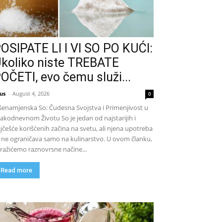
OSIPATE LI I VI SO PO KUĆI:
koliko niste TREBATE
OČETI, evo čemu služi...
us
-
August 4, 2026
0
šenamjenska So: Čudesna Svojstva i Primenjivost u
akodnevnom Životu So je jedan od najstarijih i
jčešće korišćenih začina na svetu, ali njena upotreba
 ne ograničava samo na kulinarstvo. U ovom članku,
tražićemo raznovrsne načine...
Read more