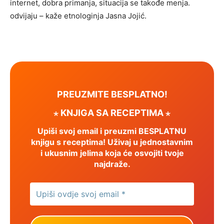
internet, dobra primanja, situacija se takođe menja.
odvijaju – kaže etnologinja Jasna Jojić.
PREUZMITE BESPLATNO!
⋆ KNJIGA SA RECEPTIMA ⋆
Upiši svoj email i preuzmi BESPLATNU
knjigu s receptima! Uživaj u jednostavnim
i ukusnim jelima koja će osvojiti tvoje
najdraže.