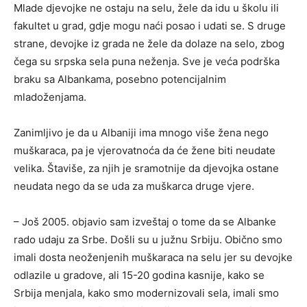
Mlade djevojke ne ostaju na selu, žele da idu u školu ili
fakultet u grad, gdje mogu naći posao i udati se. S druge
strane, devojke iz grada ne žele da dolaze na selo, zbog
čega su srpska sela puna neženja. Sve je veća podrška
braku sa Albankama, posebno potencijalnim
mladoženjama.
Zanimljivo je da u Albaniji ima mnogo više žena nego
muškaraca, pa je vjerovatnoća da će žene biti neudate
velika. Štaviše, za njih je sramotnije da djevojka ostane
neudata nego da se uda za muškarca druge vjere.
– Još 2005. objavio sam izveštaj o tome da se Albanke
rado udaju za Srbe. Došli su u južnu Srbiju. Obično smo
imali dosta neoženjenih muškaraca na selu jer su devojke
odlazile u gradove, ali 15-20 godina kasnije, kako se
Srbija menjala, kako smo modernizovali sela, imali smo