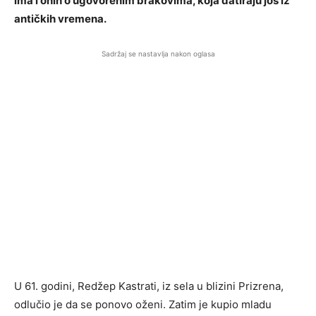
ima i onih o ugovorenim brakovima, koja datiraju još iz
antičkih vremena.
Sadržaj se nastavlja nakon oglasa
U 61. godini, Redžep Kastrati, iz sela u blizini Prizrena,
odlučio je da se ponovo oženi. Zatim je kupio mladu