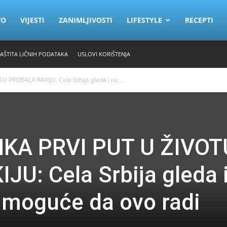
VO
VIJESTI
ZANIMLJIVOSTI
LIFESTYLE
RECEPTI
ZAŠTITA LIČNIH PODATAKA
USLOVI KORIŠTENJA
 PROBALA RAKIJU: Cela Srbija gleda i ne...
KA PRVI PUT U ŽIVOT
U: Cela Srbija gleda 
je moguće da ovo radi