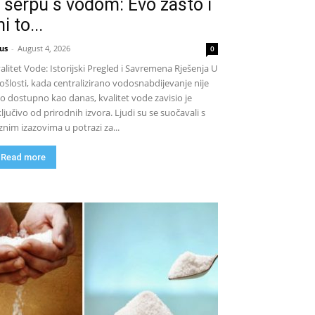
 šerpu s vodom: Evo zašto i
i to...
us
-
August 4, 2026
0
alitet Vode: Istorijski Pregled i Savremena Rješenja U
ošlosti, kada centralizirano vodosnabdijevanje nije
lo dostupno kao danas, kvalitet vode zavisio je
ključivo od prirodnih izvora. Ljudi su se suočavali s
znim izazovima u potrazi za...
Read more