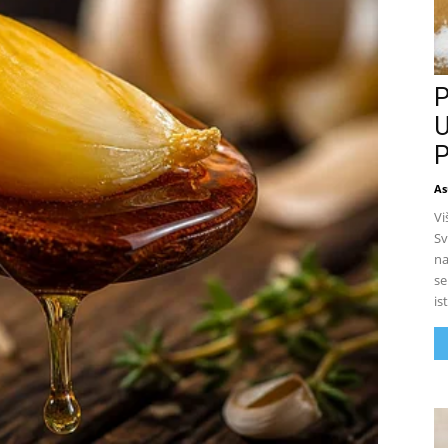
P
U
P
As
Vi
Sv
na
se
is