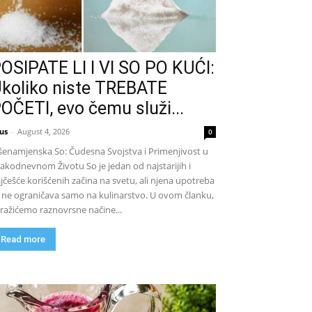
OSIPATE LI I VI SO PO KUĆI:
koliko niste TREBATE
OČETI, evo čemu služi...
us
-
August 4, 2026
0
šenamjenska So: Čudesna Svojstva i Primenjivost u
akodnevnom Životu So je jedan od najstarijih i
jčešće korišćenih začina na svetu, ali njena upotreba
 ne ograničava samo na kulinarstvo. U ovom članku,
tražićemo raznovrsne načine...
Read more