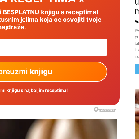
u
m
mi BESPLATNU knjigu s receptima!
usnim jelima koja će osvojiti tvoje
As
najdraže.
Kv
pr
bi
is
ra
i knjigu s najboljim receptima!