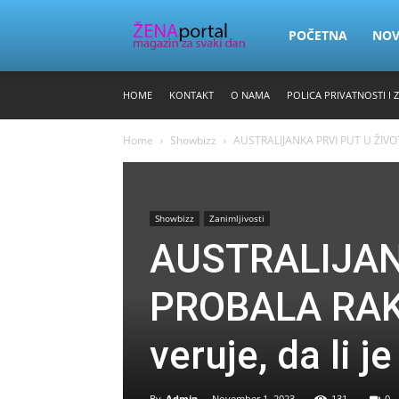
Zena
POČETNA
NO
HOME
KONTAKT
O NAMA
POLICA PRIVATNOSTI I 
Portal
Home
Showbizz
AUSTRALIJANKA PRVI PUT U ŽIVOTU
Showbizz
Zanimljivosti
AUSTRALIJAN
PROBALA RAKIJ
veruje, da li 
By
Admin
-
November 1, 2023
131
0