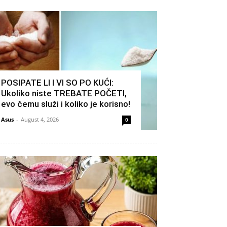
POSIPATE LI I VI SO PO KUĆI:
Ukoliko niste TREBATE POČETI,
evo čemu služi i koliko je korisno!
Asus
-
August 4, 2026
0