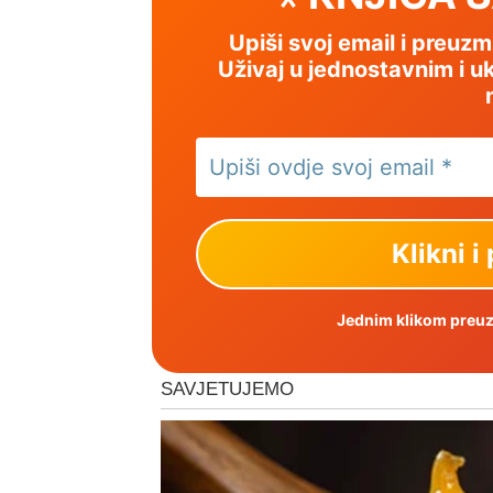
Upiši svoj email i preuz
Uživaj u jednostavnim i uk
Jednim klikom preuzm