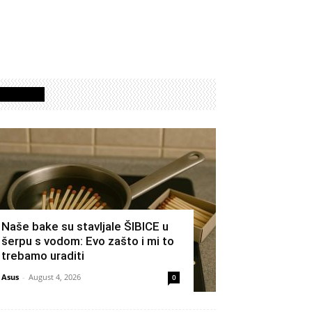
Izdvojeno
Naše bake su stavljale ŠIBICE u
šerpu s vodom: Evo zašto i mi to
trebamo uraditi
Asus
-
August 4, 2026
0