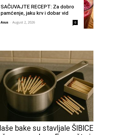
SAČUVAJTE RECEPT: Za dobro
pamćenje, jaku krv i dobar vid
Asus
-
August 2, 2026
0
aše bake su stavljale ŠIBICE