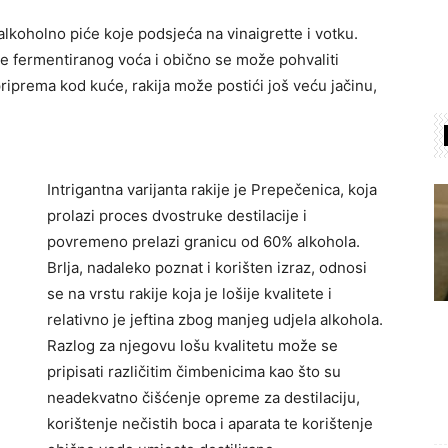
e alkoholno piće koje podsjeća na vinaigrette i votku.
je fermentiranog voća i obično se može pohvaliti
riprema kod kuće, rakija može postići još veću jačinu,
Intrigantna varijanta rakije je Prepečenica, koja
prolazi proces dvostruke destilacije i
povremeno prelazi granicu od 60% alkohola.
Brlja, nadaleko poznat i korišten izraz, odnosi
se na vrstu rakije koja je lošije kvalitete i
relativno je jeftina zbog manjeg udjela alkohola.
Razlog za njegovu lošu kvalitetu može se
pripisati različitim čimbenicima kao što su
neadekvatno čišćenje opreme za destilaciju,
korištenje nečistih boca i aparata te korištenje