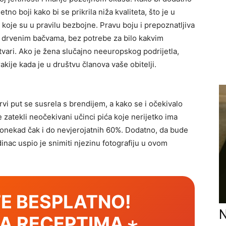
etno boji kako bi se prikrila niža kvaliteta, što je u
koje su u pravilu bezbojne. Pravu boju i prepoznatljiva
u drvenim bačvama, bez potrebe za bilo kakvim
tvari. Ako je žena slučajno neeuropskog podrijetla,
kije kada je u društvu članova vaše obitelji.
i put se susrela s brendijem, a kako se i očekivalo
e zatekli neočekivani učinci pića koje nerijetko ima
ponekad čak i do nevjerojatnih 60%. Dodatno, da bude
inac uspio je snimiti njezinu fotografiju u ovom
E BESPLATNO!
N
SA RECEPTIMA ⋆