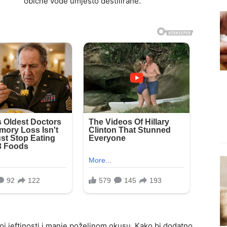
obične vode umjesto destilirane.
j jeftinosti i manje poželjnom okusu. Kako bi dodatno