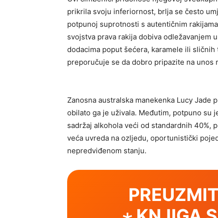
prikrila svoju inferiornost, brlja se često umj
potpunoj suprotnosti s autentičnim rakijama 
svojstva prava rakija dobiva odležavanjem 
dodacima poput šećera, karamele ili sličnih 
preporučuje se da dobro pripazite na unos ra
Zanosna australska manekenka Lucy Jade prv
obilato ga je uživala. Međutim, potpuno su j
sadržaj alkohola veći od standardnih 40%, 
veća uvreda na ozljedu, oportunistički pojed
nepredviđenom stanju.
PREUZMIT
⋆ KNJIGA 