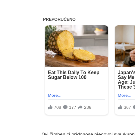
Ovi čimbenici pridonose njegovoj sveukupno