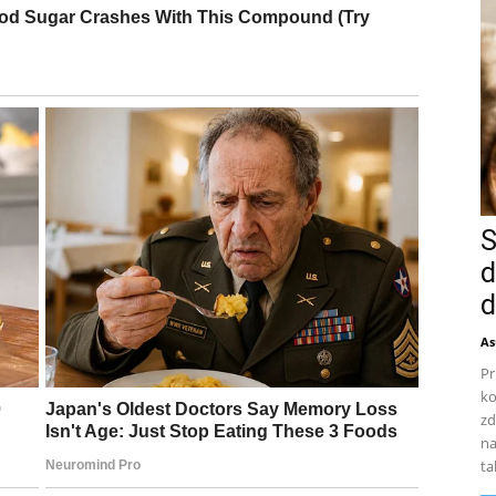
S
d
d
As
Pr
ko
zd
na
ta