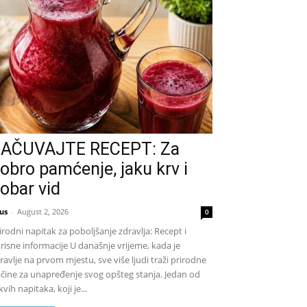
AČUVAJTE RECEPT: Za
obro pamćenje, jaku krv i
obar vid
us
-
August 2, 2026
0
irodni napitak za poboljšanje zdravlja: Recept i
risne informacije U današnje vrijeme, kada je
ravlje na prvom mjestu, sve više ljudi traži prirodne
čine za unapređenje svog opšteg stanja. Jedan od
kvih napitaka, koji je...