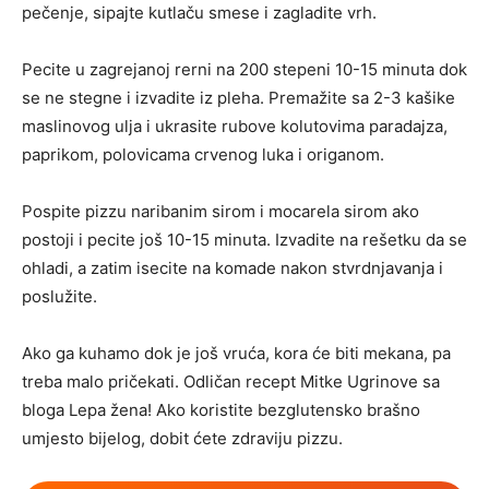
pečenje, sipajte kutlaču smese i zagladite vrh.
Pecite u zagrejanoj rerni na 200 stepeni 10-15 minuta dok
se ne stegne i izvadite iz pleha. Premažite sa 2-3 kašike
maslinovog ulja i ukrasite rubove kolutovima paradajza,
paprikom, polovicama crvenog luka i origanom.
Pospite pizzu naribanim sirom i mocarela sirom ako
postoji i pecite još 10-15 minuta. Izvadite na rešetku da se
ohladi, a zatim isecite na komade nakon stvrdnjavanja i
poslužite.
Ako ga kuhamo dok je još vruća, kora će biti mekana, pa
treba malo pričekati. Odličan recept Mitke Ugrinove sa
bloga Lepa žena! Ako koristite bezglutensko brašno
umjesto bijelog, dobit ćete zdraviju pizzu.