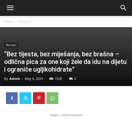
Home
Recepti
Recepti
“Bez tijesta, bez miješanja, bez brašna –
odlična pica za one koji žele da idu na dijetu
i ograniče ugljikohidrate”
By
Admin
-
May 9, 2024
7228
0
Oglasi - Advertisement