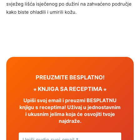
svježeg lišća isječenog po dužini na zahvaćeno područje
kako biste ohladili i umirili kožu.
PREUZMITE BESPLATNO!
⋆ KNJIGA SA RECEPTIMA ⋆
Upiši svoj email i preuzmi BESPLATNU
knjigu s receptima! Uživaj u jednostavnim
i ukusnim jelima koja će osvojiti tvoje
najdraže.