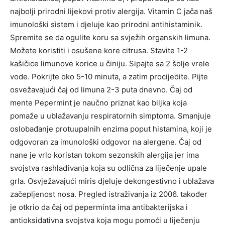
najbolji prirodni lijekovi protiv alergija. Vitamin C jača naš
imunološki sistem i djeluje kao prirodni antihistaminik.
Spremite se da ogulite koru sa svježih organskih limuna.
Možete koristiti i osušene kore citrusa. Stavite 1-2
kašičice limunove korice u činiju. Sipajte sa 2 šolje vrele
vode. Pokrijte oko 5-10 minuta, a zatim procijedite. Pijte
osvežavajući čaj od limuna 2-3 puta dnevno. Čaj od
mente Pepermint je naučno priznat kao biljka koja
pomaže u ublažavanju respiratornih simptoma. Smanjuje
oslobađanje protuupalnih enzima poput histamina, koji je
odgovoran za imunološki odgovor na alergene. Čaj od
nane je vrlo koristan tokom sezonskih alergija jer ima
svojstva rashlađivanja koja su odlična za liječenje upale
grla. Osvježavajući miris djeluje dekongestivno i ublažava
začepljenost nosa. Pregled istraživanja iz 2006. također
je otkrio da čaj od peperminta ima antibakterijska i
antioksidativna svojstva koja mogu pomoći u liječenju