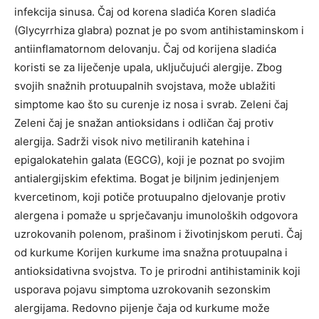
infekcija sinusa. Čaj od korena sladića Koren sladića
(Glycyrrhiza glabra) poznat je po svom antihistaminskom i
antiinflamatornom delovanju. Čaj od korijena sladića
koristi se za liječenje upala, uključujući alergije. Zbog
svojih snažnih protuupalnih svojstava, može ublažiti
simptome kao što su curenje iz nosa i svrab. Zeleni čaj
Zeleni čaj je snažan antioksidans i odličan čaj protiv
alergija. Sadrži visok nivo metiliranih katehina i
epigalokatehin galata (EGCG), koji je poznat po svojim
antialergijskim efektima. Bogat je biljnim jedinjenjem
kvercetinom, koji potiče protuupalno djelovanje protiv
alergena i pomaže u sprječavanju imunoloških odgovora
uzrokovanih polenom, prašinom i životinjskom peruti. Čaj
od kurkume Korijen kurkume ima snažna protuupalna i
antioksidativna svojstva. To je prirodni antihistaminik koji
usporava pojavu simptoma uzrokovanih sezonskim
alergijama. Redovno pijenje čaja od kurkume može