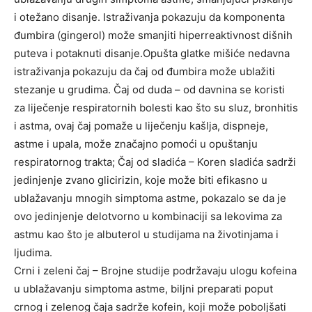
i otežano disanje. Istraživanja pokazuju da komponenta
đumbira (gingerol) može smanjiti hiperreaktivnost dišnih
puteva i potaknuti disanje.Opušta glatke mišiće nedavna
istraživanja pokazuju da čaj od đumbira može ublažiti
stezanje u grudima. Čaj od duda – od davnina se koristi
za liječenje respiratornih bolesti kao što su sluz, bronhitis
i astma, ovaj čaj pomaže u liječenju kašlja, dispneje,
astme i upala, može značajno pomoći u opuštanju
respiratornog trakta; Čaj od sladića – Koren sladića sadrži
jedinjenje zvano glicirizin, koje može biti efikasno u
ublažavanju mnogih simptoma astme, pokazalo se da je
ovo jedinjenje delotvorno u kombinaciji sa lekovima za
astmu kao što je albuterol u studijama na životinjama i
ljudima.
Crni i zeleni čaj – Brojne studije podržavaju ulogu kofeina
u ublažavanju simptoma astme, biljni preparati poput
crnog i zelenog čaja sadrže kofein, koji može poboljšati