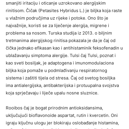
smanjiti iritaciju i oticanje uzrokovano alergijskim
rinitisom. Čičak (Petasites Hybridus L.) je biljka koja raste
u vlažnim područjima uz rijeke i potoke. Ono što je
najvažnije, koristi se za liječenje alergija, migrene i
problema sa nosom. Turska studija iz 2013. o biljnim
tretmanima alergijskog rinitisa pokazala je da je čaj od
čička jednako efikasan kao i antihistaminik feksofenadin u
ublažavanju simptoma alergije. Tulsi čaj Tulsi, poznat i
kao sveti bosiljak, je adaptogena i imunomodulaciona
biljka koja pomaže u podmlađivanju respiratornog
sistema i zaštiti tijela od stresa. Čaj od svetog bosiljka
ima antialergijska, antibakterijska i protuupalna svojstva
koja sprječavaju i liječe upalu nosne sluznice.
Rooibos čaj je bogat prirodnim antioksidansima,
uključujući bioflavonoide aspartat, rutin i kvercetin. Oni
igraju ključnu ulogu jer blokiraju oslobađanje histamina,