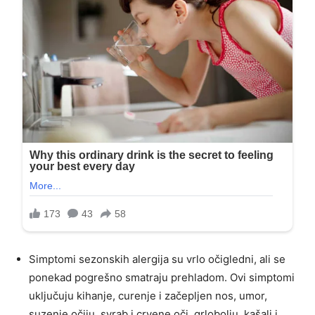
Simptomi sezonskih alergija su vrlo očigledni, ali se
ponekad pogrešno smatraju prehladom. Ovi simptomi
uključuju kihanje, curenje i začepljen nos, umor,
suzenje očiju, svrab i crvene oči, grlobolju, kašalj i