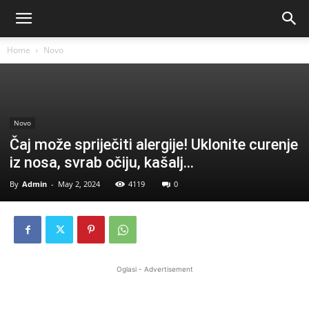
Home
Novo
Novo
Čaj može spriječiti alergije! Uklonite curenje
iz nosa, svrab očiju, kašalj…
By
Admin
-
May 2, 2024
4119
0
Oglasi - Advertisement