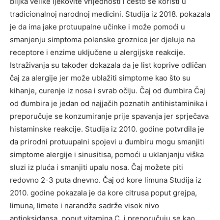
biljka velike ljekovite vrijednosti i često se koristi u
tradicionalnoj narodnoj medicini. Studija iz 2018. pokazala
je da ima jake protuupalne učinke i može pomoći u
smanjenju simptoma polenske groznice jer djeluje na
receptore i enzime uključene u alergijske reakcije.
Istraživanja su također dokazala da je list koprive odličan
čaj za alergije jer može ublažiti simptome kao što su
kihanje, curenje iz nosa i svrab očiju. Čaj od đumbira Čaj
od đumbira je jedan od najjačih poznatih antihistaminika i
preporučuje se konzumiranje prije spavanja jer sprječava
histaminske reakcije. Studija iz 2010. godine potvrdila je
da prirodni protuupalni spojevi u đumbiru mogu smanjiti
simptome alergije i sinusitisa, pomoći u uklanjanju viška
sluzi iz pluća i smanjiti upalu nosa. Čaj možete piti
redovno 2-3 puta dnevno. Čaj od kore limuna Studija iz
2010. godine pokazala je da kore citrusa poput grejpa,
limuna, limete i narandže sadrže visok nivo
antioksidansa, poput vitamina C, i preporučuju se kao