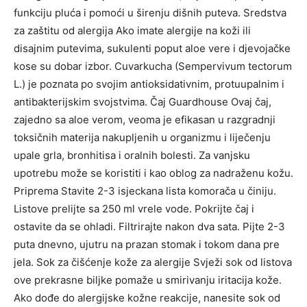
funkciju pluća i pomoći u širenju dišnih puteva. Sredstva
za zaštitu od alergija Ako imate alergije na koži ili
disajnim putevima, sukulenti poput aloe vere i djevojačke
kose su dobar izbor. Cuvarkucha (Sempervivum tectorum
L.) je poznata po svojim antioksidativnim, protuupalnim i
antibakterijskim svojstvima. Čaj Guardhouse Ovaj čaj,
zajedno sa aloe verom, veoma je efikasan u razgradnji
toksičnih materija nakupljenih u organizmu i liječenju
upale grla, bronhitisa i oralnih bolesti. Za vanjsku
upotrebu može se koristiti i kao oblog za nadraženu kožu.
Priprema Stavite 2-3 isjeckana lista komorača u činiju.
Listove prelijte sa 250 ml vrele vode. Pokrijte čaj i
ostavite da se ohladi. Filtrirajte nakon dva sata. Pijte 2-3
puta dnevno, ujutru na prazan stomak i tokom dana pre
jela. Sok za čišćenje kože za alergije Svježi sok od listova
ove prekrasne biljke pomaže u smirivanju iritacija kože.
Ako dođe do alergijske kožne reakcije, nanesite sok od