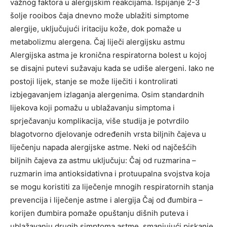
važnog faktora u alergijskim reakcijama. Ispijanje 2-3
šolje rooibos čaja dnevno može ublažiti simptome
alergije, uključujući iritaciju kože, dok pomaže u
metabolizmu alergena. Čaj liječi alergijsku astmu
Alergijska astma je kronična respiratorna bolest u kojoj
se disajni putevi sužavaju kada se udiše alergeni. Iako ne
postoji lijek, stanje se može liječiti i kontrolirati
izbjegavanjem izlaganja alergenima. Osim standardnih
lijekova koji pomažu u ublažavanju simptoma i
sprječavanju komplikacija, više studija je potvrdilo
blagotvorno djelovanje određenih vrsta biljnih čajeva u
liječenju napada alergijske astme. Neki od najčešćih
biljnih čajeva za astmu uključuju: Čaj od ruzmarina –
ruzmarin ima antioksidativna i protuupalna svojstva koja
se mogu koristiti za liječenje mnogih respiratornih stanja
prevencija i liječenje astme i alergija Čaj od đumbira –
korijen đumbira pomaže opuštanju dišnih puteva i
ublažavanju drugih simptoma astme, smanjujući piskanje