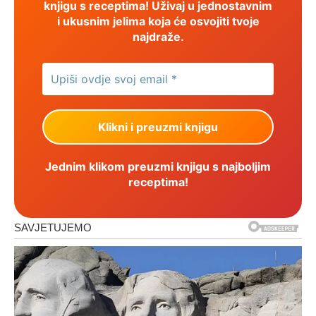
knjigu s receptima! Uživaj u jednostavnim
i ukusnim jelima koja će osvojiti tvoje
najdraže.
Jednim klikom preuzmi knjigu s najboljim
receptima!