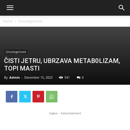
Home
Uncategorized
Uncategorized
ČISTI JETRU, UBRZAVA METAB0LIZAM,
TOPI MASTI
By
Admin
-
December 15, 2023
541
0
Oglasi - Advertisement