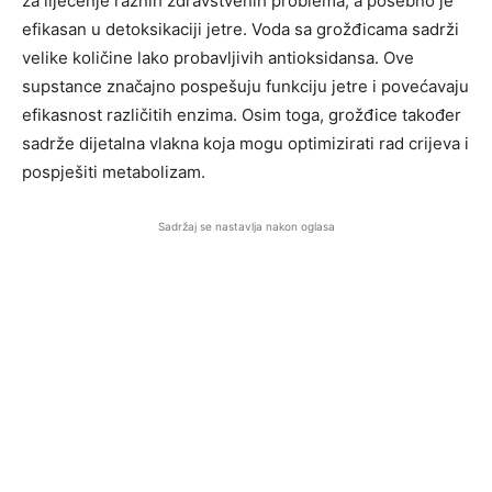
za liječenje raznih zdravstvenih problema, a posebno je
efikasan u detoksikaciji jetre. Voda sa grožđicama sadrži
velike količine lako probavljivih antioksidansa. Ove
supstance značajno pospešuju funkciju jetre i povećavaju
efikasnost različitih enzima. Osim toga, grožđice također
sadrže dijetalna vlakna koja mogu optimizirati rad crijeva i
pospješiti metabolizam.
Sadržaj se nastavlja nakon oglasa