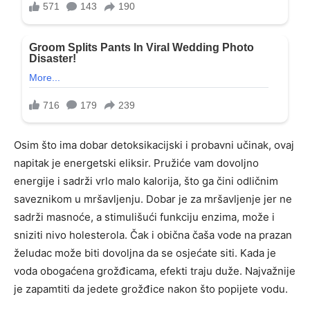
Osim što ima dobar detoksikacijski i probavni učinak, ovaj
napitak je energetski eliksir. Pružiće vam dovoljno
energije i sadrži vrlo malo kalorija, što ga čini odličnim
saveznikom u mršavljenju. Dobar je za mršavljenje jer ne
sadrži masnoće, a stimulišući funkciju enzima, može i
sniziti nivo holesterola. Čak i obična čaša vode na prazan
želudac može biti dovoljna da se osjećate siti. Kada je
voda obogaćena grožđicama, efekti traju duže. Najvažnije
je zapamtiti da jedete grožđice nakon što popijete vodu.