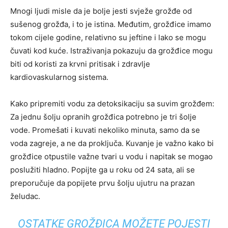
Mnogi ljudi misle da je bolje jesti svježe grožđe od
sušenog grožđa, i to je istina. Međutim, grožđice imamo
tokom cijele godine, relativno su jeftine i lako se mogu
čuvati kod kuće. Istraživanja pokazuju da grožđice mogu
biti od koristi za krvni pritisak i zdravlje
kardiovaskularnog sistema.
Kako pripremiti vodu za detoksikaciju sa suvim grožđem:
Za jednu šolju opranih grožđica potrebno je tri šolje
vode. Promešati i kuvati nekoliko minuta, samo da se
voda zagreje, a ne da proključa. Kuvanje je važno kako bi
grožđice otpustile važne tvari u vodu i napitak se mogao
poslužiti hladno. Popijte ga u roku od 24 sata, ali se
preporučuje da popijete prvu šolju ujutru na prazan
želudac.
OSTATKE GROŽĐICA MOŽETE POJESTI