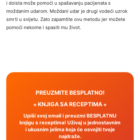
i doista može pomoći u spašavanju pacijenata s
moždanim udarom. Moždani udar je drugi vodeći uzrok
smrti u svijetu. Zato zapamtite ovu metodu jer možete
pomoći nekome i spasiti mu život.
PREUZMITE BESPLATNO!
⋆ KNJIGA SA RECEPTIMA ⋆
Upiši svoj email i preuzmi BESPLATNU
knjigu s receptima! Uživaj u jednostavnim
i ukusnim jelima koja će osvojiti tvoje
najdraže.