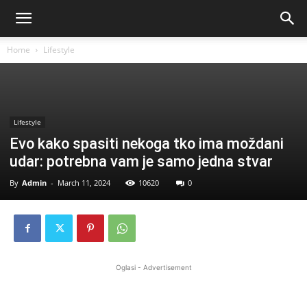
Home
Lifestyle
Lifestyle
Evo kako spasiti nekoga tko ima moždani
udar: potrebna vam je samo jedna stvar
By
Admin
-
March 11, 2024
10620
0
Oglasi - Advertisement