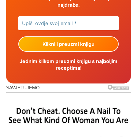
najdraže.
Jednim klikom preuzmi knjigu s najboljim
receptima!