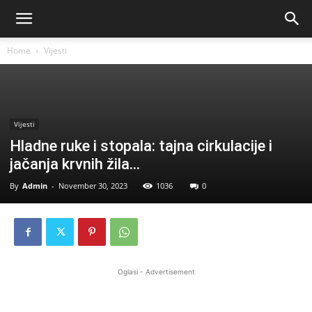
Home
Vijesti
Vijesti
Hladne ruke i stopala: tajna cirkulacije i
jačanja krvnih žila…
By
Admin
-
November 30, 2023
1036
0
Oglasi - Advertisement