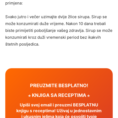
primjena:
Svako jutro i večer uzimajte dvije žlice sirupa. Sirup se
može konzumirati duže vrijeme. Nakon 10 dana trebali
biste primijetiti poboljšanje vašeg zdravlja. Sirup se može
konzumirati kroz duži vremenski period bez ikakvih
štetnih posljedica.
PREUZMITE BESPLATNO!
⋆ KNJIGA SA RECEPTIMA ⋆
Upiši svoj email i preuzmi BESPLATNU
knjigu s receptima! Uživaj u jednostavnim
i ukusnim jelima koja će osvojiti tvoje