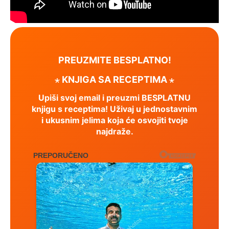
PREUZMITE BESPLATNO!
⋆ KNJIGA SA RECEPTIMA ⋆
Upiši svoj email i preuzmi BESPLATNU
knjigu s receptima! Uživaj u jednostavnim
i ukusnim jelima koja će osvojiti tvoje
najdraže.