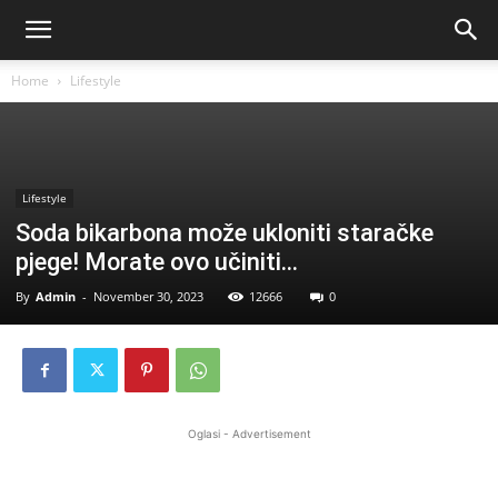
Home
Lifestyle
Lifestyle
Soda bikarbona može ukloniti staračke
pjege! Morate ovo učiniti…
By
Admin
-
November 30, 2023
12666
0
Oglasi - Advertisement