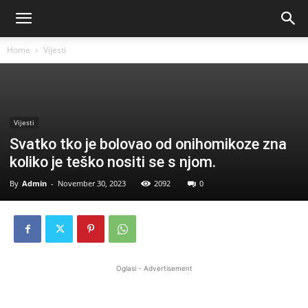
Home
Vijesti
Vijesti
Svatko tko je bolovao od onihomikoze zna
koliko je teško nositi se s njom.
By
Admin
-
November 30, 2023
2092
0
Oglasi - Advertisement