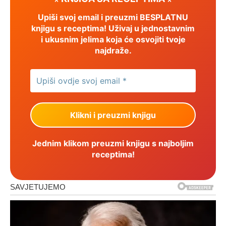
Upiši svoj email i preuzmi BESPLATNU
knjigu s receptima! Uživaj u jednostavnim
i ukusnim jelima koja će osvojiti tvoje
najdraže.
Jednim klikom preuzmi knjigu s najboljim
receptima!