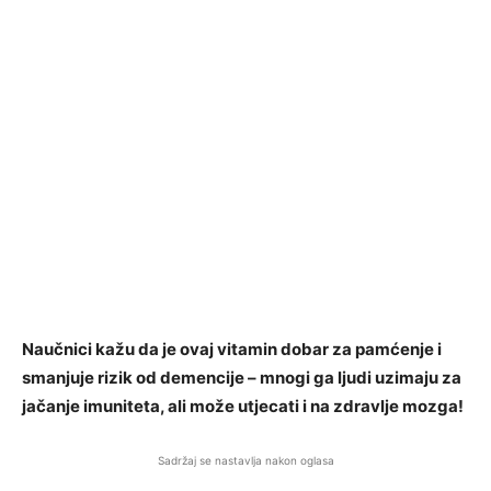
Naučnici kažu da je ovaj vitamin dobar za pamćenje i
smanjuje rizik od demencije – mnogi ga ljudi uzimaju za
jačanje imuniteta, ali može utjecati i na zdravlje mozga!
Sadržaj se nastavlja nakon oglasa