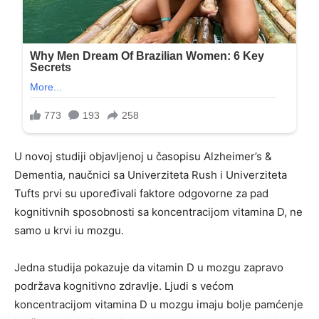
U novoj studiji objavljenoj u časopisu Alzheimer’s &
Dementia, naučnici sa Univerziteta Rush i Univerziteta
Tufts prvi su upoređivali faktore odgovorne za pad
kognitivnih sposobnosti sa koncentracijom vitamina D, ne
samo u krvi iu mozgu.
Jedna studija pokazuje da vitamin D u mozgu zapravo
podržava kognitivno zdravlje. Ljudi s većom
koncentracijom vitamina D u mozgu imaju bolje pamćenje