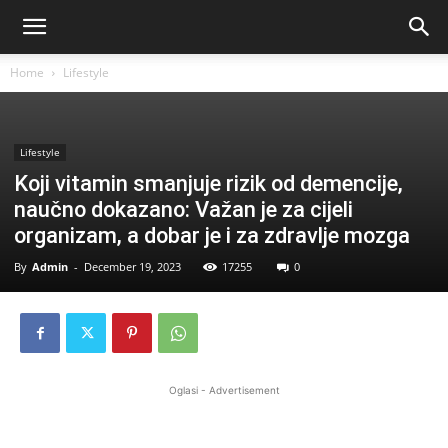
Home
Lifestyle
Lifestyle
Koji vitamin smanjuje rizik od demencije,
naučno dokazano: Važan je za cijeli
organizam, a dobar je i za zdravlje mozga
By
Admin
-
December 19, 2023
17255
0
Oglasi - Advertisement