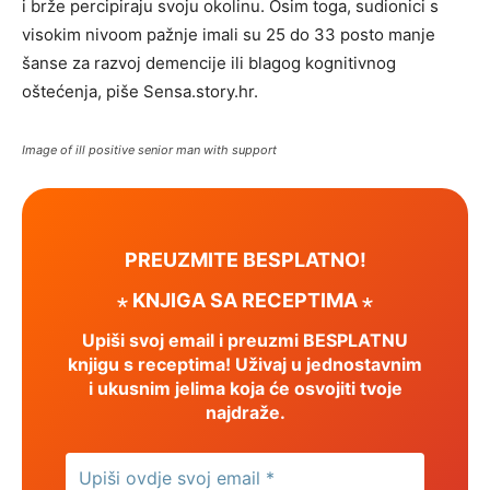
i brže percipiraju svoju okolinu. Osim toga, sudionici s
visokim nivoom pažnje imali su 25 do 33 posto manje
šanse za razvoj demencije ili blagog kognitivnog
oštećenja, piše Sensa.story.hr.
Image of ill positive senior man with support
PREUZMITE BESPLATNO!
⋆ KNJIGA SA RECEPTIMA ⋆
Upiši svoj email i preuzmi BESPLATNU
knjigu s receptima! Uživaj u jednostavnim
i ukusnim jelima koja će osvojiti tvoje
najdraže.