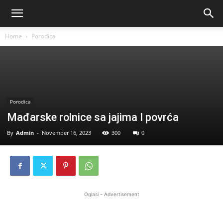
Home
Porodica
Porodica
Mađarske rolnice sa jajima I povrća
By
Admin
-
November 16, 2023
300
0
Oglasi - Advertisement