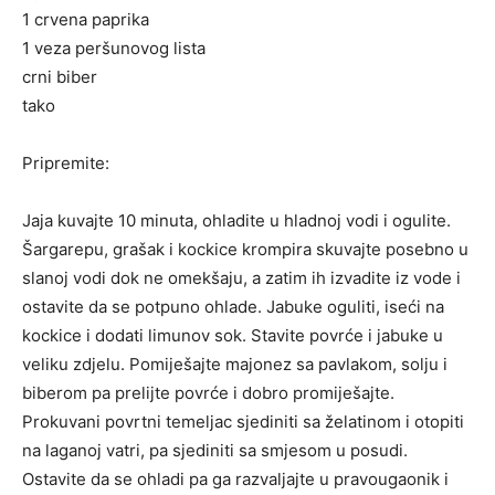
1 crvena paprika
1 veza peršunovog lista
crni biber
tako
Pripremite:
Jaja kuvajte 10 minuta, ohladite u hladnoj vodi i ogulite.
Šargarepu, grašak i kockice krompira skuvajte posebno u
slanoj vodi dok ne omekšaju, a zatim ih izvadite iz vode i
ostavite da se potpuno ohlade. Jabuke oguliti, iseći na
kockice i dodati limunov sok. Stavite povrće i jabuke u
veliku zdjelu. Pomiješajte majonez sa pavlakom, solju i
biberom pa prelijte povrće i dobro promiješajte.
Prokuvani povrtni temeljac sjediniti sa želatinom i otopiti
na laganoj vatri, pa sjediniti sa smjesom u posudi.
Ostavite da se ohladi pa ga razvaljajte u pravougaonik i