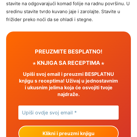
stavite na odgovarajući komad folije na radnu površinu. U
sredinu stavite tvrdo kuvano jaje i zarolajte. Stavite u
frižider preko noći da se ohladi i stegne.
PREUZMITE BESPLATNO!
⋆ KNJIGA SA RECEPTIMA ⋆
Upiši svoj email i preuzmi BESPLATNU
knjigu s receptima! Uživaj u jednostavnim
i ukusnim jelima koja će osvojiti tvoje
najdraže.