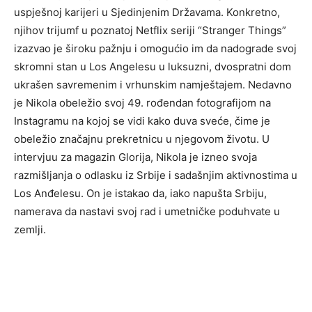
uspješnoj karijeri u Sjedinjenim Državama. Konkretno,
njihov trijumf u poznatoj Netflix seriji “Stranger Things”
izazvao je široku pažnju i omogućio im da nadograde svoj
skromni stan u Los Angelesu u luksuzni, dvospratni dom
ukrašen savremenim i vrhunskim namještajem. Nedavno
je Nikola obeležio svoj 49. rođendan fotografijom na
Instagramu na kojoj se vidi kako duva sveće, čime je
obeležio značajnu prekretnicu u njegovom životu. U
intervjuu za magazin Glorija, Nikola je izneo svoja
razmišljanja o odlasku iz Srbije i sadašnjim aktivnostima u
Los Anđelesu. On je istakao da, iako napušta Srbiju,
namerava da nastavi svoj rad i umetničke poduhvate u
zemlji.