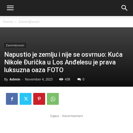
Home
Zanimljivosti
Zanimljivosti
Napustio je zemlju i nije se osvrnuo: Kuća
Nikole Đurička u Los Anđelesu je prava
luksuzna oaza FOTO
By
Admin
-
November 4, 2023
438
0
Oglasi - Advertisement