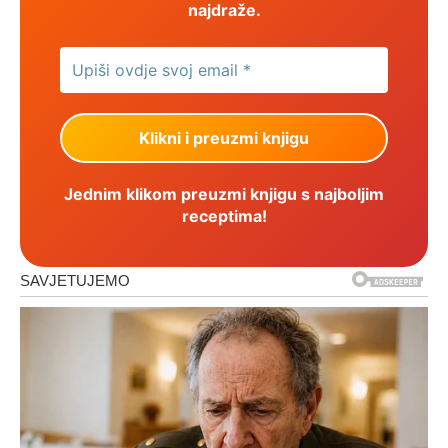
najdraže.
Jednim klikom preuzmi knjigu s najboljim
receptima!