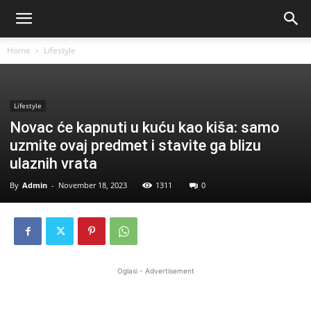
Home
Lifestyle
Lifestyle
Novac će kapnuti u kuću kao kiša: samo
uzmite ovaj predmet i stavite ga blizu
ulaznih vrata
By
Admin
-
November 18, 2023
1311
0
Oglasi - Advertisement