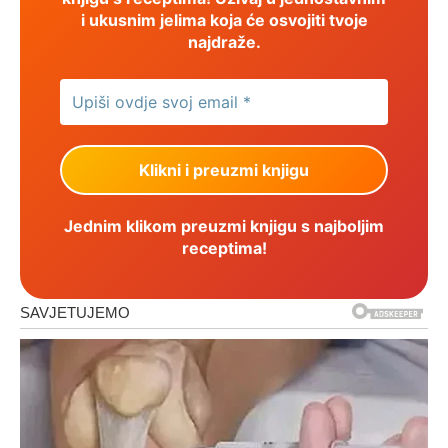
i ukusnim jelima koja će osvojiti tvoje
najdraže.
Jednim klikom preuzmi knjigu s najboljim
receptima!