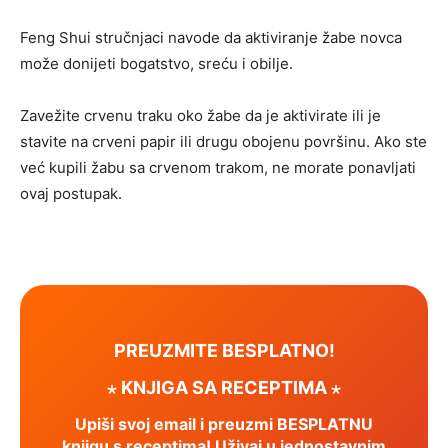
Feng Shui stručnjaci navode da aktiviranje žabe novca
može donijeti bogatstvo, sreću i obilje.
Zavežite crvenu traku oko žabe da je aktivirate ili je
stavite na crveni papir ili drugu obojenu površinu. Ako ste
već kupili žabu sa crvenom trakom, ne morate ponavljati
ovaj postupak.
PREUZMITE BESPLATNO!
⋆ KNJIGA SA RECEPTIMA ⋆
Upiši svoj email i preuzmi BESPLATNU
knjigu s receptima! Uživaj u jednostavnim