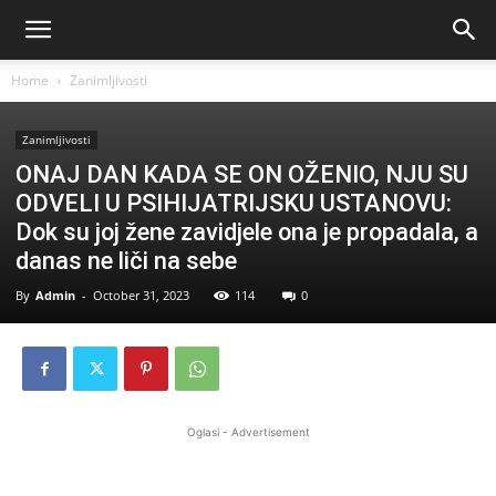
Home
Zanimljivosti
Zanimljivosti
ONAJ DAN KADA SE ON OŽENIO, NJU SU
ODVELI U PSIHIJATRIJSKU USTANOVU:
Dok su joj žene zavidjele ona je propadala, a
danas ne liči na sebe
By
Admin
-
October 31, 2023
114
0
Oglasi - Advertisement