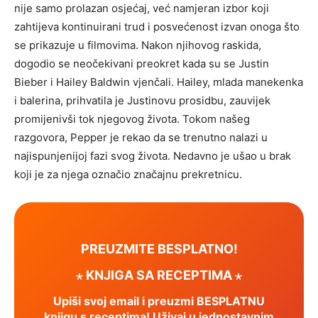
nije samo prolazan osjećaj, već namjeran izbor koji
zahtijeva kontinuirani trud i posvećenost izvan onoga što
se prikazuje u filmovima. Nakon njihovog raskida,
dogodio se neočekivani preokret kada su se Justin
Bieber i Hailey Baldwin vjenčali. Hailey, mlada manekenka
i balerina, prihvatila je Justinovu prosidbu, zauvijek
promijenivši tok njegovog života. Tokom našeg
razgovora, Pepper je rekao da se trenutno nalazi u
najispunjenijoj fazi svog života. Nedavno je ušao u brak
koji je za njega označio značajnu prekretnicu.
PREUZMITE BESPLATNO!
⋆ KNJIGA SA RECEPTIMA ⋆
Upiši svoj email i preuzmi BESPLATNU
knjigu s receptima! Uživaj u jednostavnim