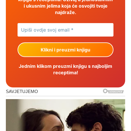
i ukusnim jelima koja će osvojiti tvoje
najdraže.
Jednim klikom preuzmi knjigu s najboljim
receptima!