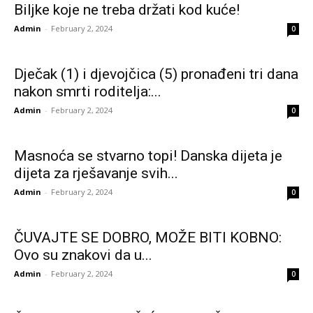
Biljke koje ne treba držati kod kuće!
Admin
-
February 2, 2024
0
Dječak (1) i djevojčica (5) pronađeni tri dana
nakon smrti roditelja:...
Admin
-
February 2, 2024
0
Masnoća se stvarno topi! Danska dijeta je
dijeta za rješavanje svih...
Admin
-
February 2, 2024
0
ČUVAJTE SE DOBRO, MOŽE BITI KOBNO:
Ovo su znakovi da u...
Admin
-
February 2, 2024
0