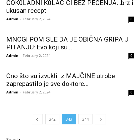
ČOK0LADNI K0LAČIĆI BEZ PEČENJA…brz i
ukusan recept
Admin
-
February 2, 2024
0
MNOGI POMISLE DA JE OBIČNA GRIPA U
PITANJU: Evo koji su...
Admin
-
February 2, 2024
0
Ono što su izvukli iz MAJČINE utrobe
zaprepastilo je sve doktore...
Admin
-
February 2, 2024
0
342
343
344
Search