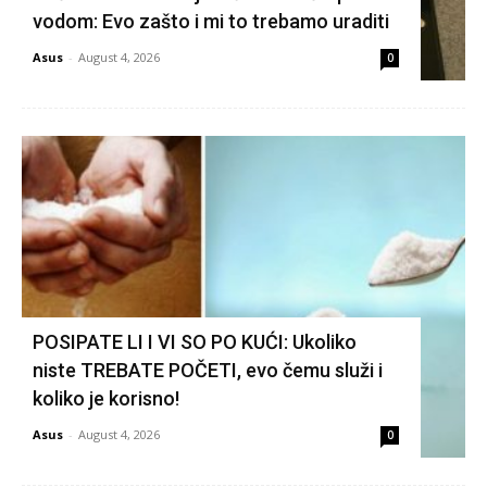
vodom: Evo zašto i mi to trebamo uraditi
Asus
-
August 4, 2026
0
POSIPATE LI I VI SO PO KUĆI: Ukoliko
niste TREBATE POČETI, evo čemu služi i
koliko je korisno!
Asus
-
August 4, 2026
0