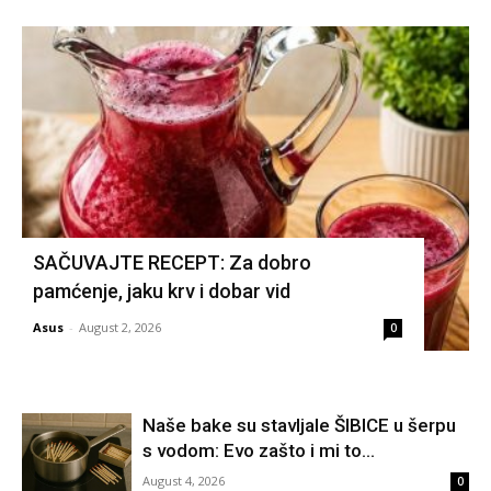
SAČUVAJTE RECEPT: Za dobro
pamćenje, jaku krv i dobar vid
Asus
-
August 2, 2026
0
Naše bake su stavljale ŠIBICE u šerpu
s vodom: Evo zašto i mi to...
August 4, 2026
0