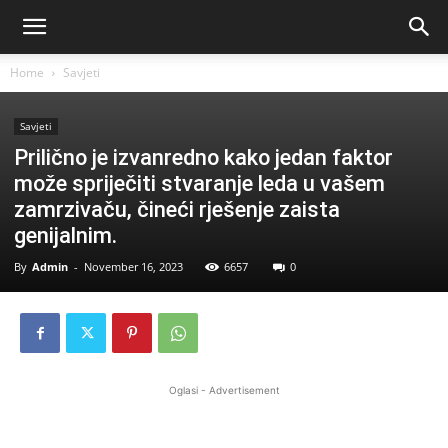
Home
Savjeti
Savjeti
Prilično je izvanredno kako jedan faktor
može spriječiti stvaranje leda u vašem
zamrzivaču, čineći rješenje zaista
genijalnim.
By
Admin
-
November 16, 2023
6657
0
Oglasi - Advertisement