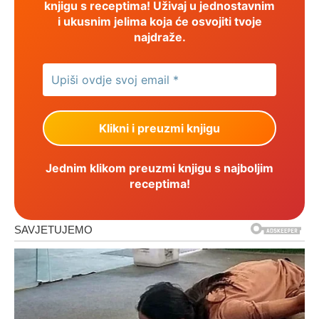
knjigu s receptima! Uživaj u jednostavnim
i ukusnim jelima koja će osvojiti tvoje
najdraže.
Jednim klikom preuzmi knjigu s najboljim
receptima!