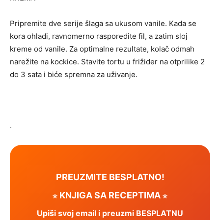
Pripremite dve serije šlaga sa ukusom vanile. Kada se
kora ohladi, ravnomerno rasporedite fil, a zatim sloj
kreme od vanile. Za optimalne rezultate, kolač odmah
narežite na kockice. Stavite tortu u frižider na otprilike 2
do 3 sata i biće spremna za uživanje.
.
PREUZMITE BESPLATNO!
⋆ KNJIGA SA RECEPTIMA ⋆
Upiši svoj email i preuzmi BESPLATNU