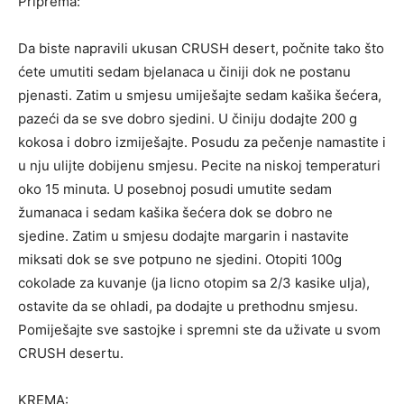
Priprema:
Da biste napravili ukusan CRUSH desert, počnite tako što
ćete umutiti sedam bjelanaca u činiji dok ne postanu
pjenasti. Zatim u smjesu umiješajte sedam kašika šećera,
pazeći da se sve dobro sjedini. U činiju dodajte 200 g
kokosa i dobro izmiješajte. Posudu za pečenje namastite i
u nju ulijte dobijenu smjesu. Pecite na niskoj temperaturi
oko 15 minuta. U posebnoj posudi umutite sedam
žumanaca i sedam kašika šećera dok se dobro ne
sjedine. Zatim u smjesu dodajte margarin i nastavite
miksati dok se sve potpuno ne sjedini. Otopiti 100g
cokolade za kuvanje (ja licno otopim sa 2/3 kasike ulja),
ostavite da se ohladi, pa dodajte u prethodnu smjesu.
Pomiješajte sve sastojke i spremni ste da uživate u svom
CRUSH desertu.
KREMA: