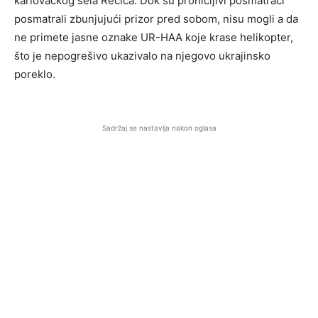
karlovačkog sela Rečica. Dok su pronicljivi posmatrači
posmatrali zbunjujući prizor pred sobom, nisu mogli a da
ne primete jasne oznake UR-HAA koje krase helikopter,
što je nepogrešivo ukazivalo na njegovo ukrajinsko
poreklo.
Sadržaj se nastavlja nakon oglasa