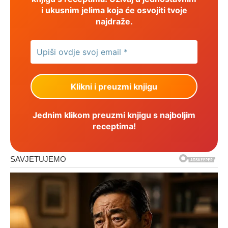
i ukusnim jelima koja će osvojiti tvoje
najdraže.
Jednim klikom preuzmi knjigu s najboljim
receptima!