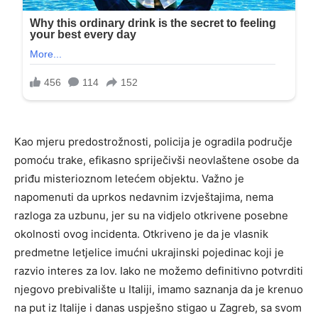
Kao mjeru predostrožnosti, policija je ogradila područje
pomoću trake, efikasno spriječivši neovlaštene osobe da
priđu misterioznom letećem objektu. Važno je
napomenuti da uprkos nedavnim izvještajima, nema
razloga za uzbunu, jer su na vidjelo otkrivene posebne
okolnosti ovog incidenta. Otkriveno je da je vlasnik
predmetne letjelice imućni ukrajinski pojedinac koji je
razvio interes za lov. Iako ne možemo definitivno potvrditi
njegovo prebivalište u Italiji, imamo saznanja da je krenuo
na put iz Italije i danas uspješno stigao u Zagreb, sa svom