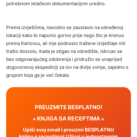
potrebnom letačkom dokumentacijom uredno.
Prema izvješćima, navodno se zaustavio na određenoj
lokaciji kako bi napunio gorivo prije nego što je krenuo
prema Karlovcu, ali nije podnosio tražene izvještaje niti
tražio dozvolu. Kada je stigao na odredište, iskrcao se
bez odgovarajućeg odobrenja i pridružio se unaprijed
dogovorenoj ekspediciji za lov na divlje svinje, zajedno s
grupom koja ga je već čekala.
PREUZMITE BESPLATNO!
⋆ KNJIGA SA RECEPTIMA ⋆
Upiši svoj email i preuzmi BESPLATNU
knjigu s receptima! Uživaj u jednostavnim