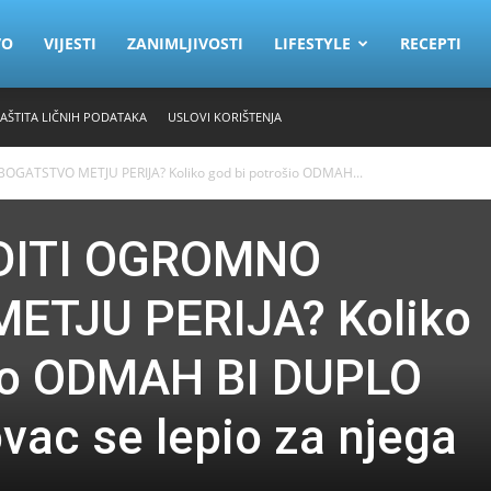
VO
VIJESTI
ZANIMLJIVOSTI
LIFESTYLE
RECEPTI
ZAŠTITA LIČNIH PODATAKA
USLOVI KORIŠTENJA
GATSTVO METJU PERIJA? Koliko god bi potrošio ODMAH...
DITI OGROMNO
ETJU PERIJA? Koliko
šio ODMAH BI DUPLO
ac se lepio za njega