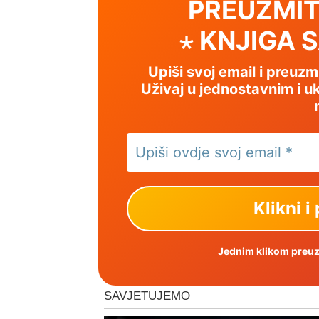
PREUZMIT
⋆ KNJIGA 
Upiši svoj email i preuz
Uživaj u jednostavnim i uk
Jednim klikom preuzm