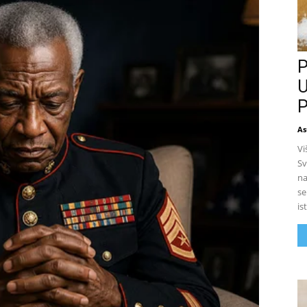
P
U
P
As
Vi
Sv
na
se
is