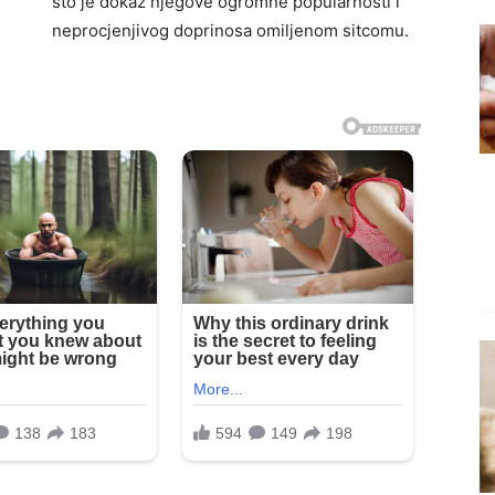
što je dokaz njegove ogromne popularnosti i
neprocjenjivog doprinosa omiljenom sitcomu.