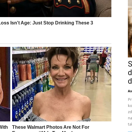
S
d
d
As
Pr
ko
zd
na
ta