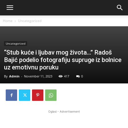
Home
Uncategorized
Uncategorized
“Stub kuće i ljubav mog života…” Radoš
Bajić podelio fotografiju supruge iz bolnice
uz emotivnu poruku
By
Admin
-
November 11, 2023
417
0
Oglasi - Advertisement