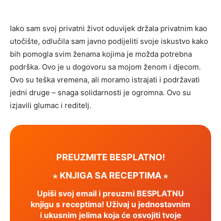
Iako sam svoj privatni život oduvijek držala privatnim kao
utočište, odlučila sam javno podijeliti svoje iskustvo kako
bih pomogla svim ženama kojima je možda potrebna
podrška. Ovo je u dogovoru sa mojom ženom i djecom.
Ovo su teška vremena, ali moramo istrajati i podržavati
jedni druge – snaga solidarnosti je ogromna. Ovo su
izjavili glumac i reditelj.
PREUZMITE BESPLATNO!
⋆ KNJIGA SA RECEPTIMA ⋆
Upiši svoj email i preuzmi BESPLATNU
knjigu s receptima! Uživaj u jednostavnim
i ukusnim jelima koja će osvojiti tvoje