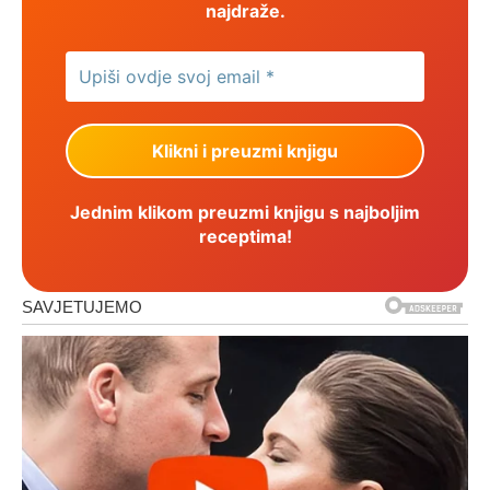
najdraže.
Jednim klikom preuzmi knjigu s najboljim
receptima!