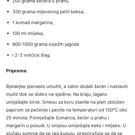
200 grama šećera u prahu,
300 grama mljevenog petit keksa,
1 komad margarina,
100 ml mlijeka,
800-1000 grama svježih jagoda
i 2-3 vrećice šlag.
Priprema:
Bjelanjke pjenasto umutiti, a zatim dodati šećer i nastaviti
mutiti dok se dobro ne sjedine. Na kraju, lagano
umiješajte sirće. Smesu za koru stavite na pleh obložen
papirom za pečenje i pecite na temperaturi od 150°C oko
25 minuta. Pomiješajte žumanca, šećer u prahu i
margarin u posudi. U smjesu umiješajte keks i mlijeko. U
slučaju sumnje da se jaja kupuju, preporučuje se da se