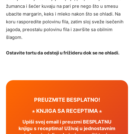
žumanca i šećer kuvaju na pari pre nego što u smesu
ubacite margarin, keks i mleko nakon što se ohladi. Na
koru rasporedite polovinu fila, zatim sloj sveže isečenih
jagoda, preostalu polovinu fila i završite sa obilnim
šlagom.
Ostavite tortu da odstoji u frižideru dok se ne ohladi.
PREUZMITE BESPLATNO!
⋆ KNJIGA SA RECEPTIMA ⋆
Upiši svoj email i preuzmi BESPLATNU
knjigu s receptima! Uživaj u jednostavnim