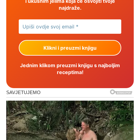
i ukusnim jelima koja će osvojiti tvoje
najdraže.
Jednim klikom preuzmi knjigu s najboljim
receptima!