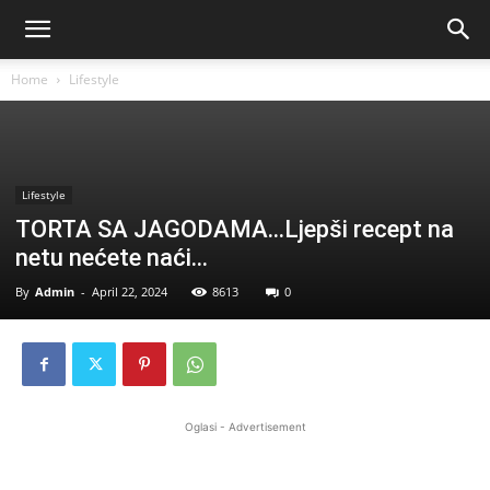
Home
Lifestyle
Lifestyle
TORTA SA JAGODAMA…Ljepši recept na
netu nećete naći…
By
Admin
-
April 22, 2024
8613
0
Oglasi - Advertisement