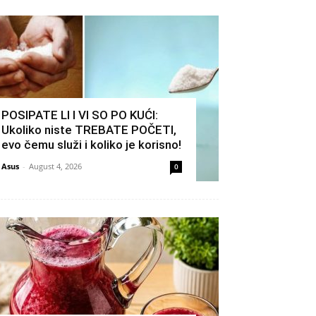
POSIPATE LI I VI SO PO KUĆI:
Ukoliko niste TREBATE POČETI,
evo čemu služi i koliko je korisno!
Asus
-
August 4, 2026
0