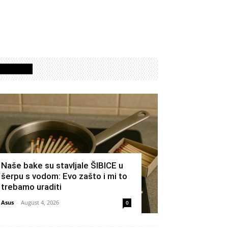
Izdvojeno
Naše bake su stavljale ŠIBICE u
šerpu s vodom: Evo zašto i mi to
trebamo uraditi
Asus
-
August 4, 2026
0