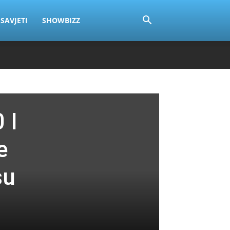
SAVJETI
SHOWBIZZ
 I
e
su