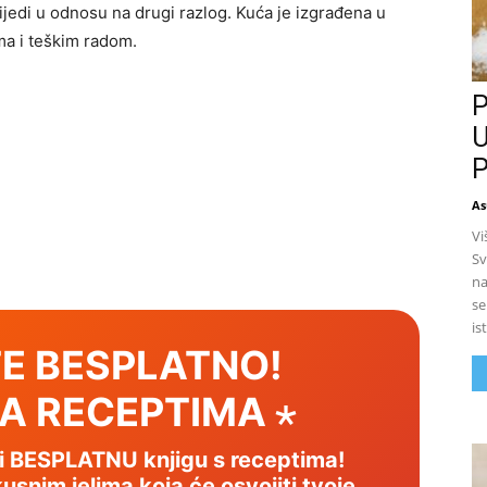
blijedi u odnosu na drugi razlog. Kuća je izgrađena u
ma i teškim radom.
P
U
P
As
Vi
Sv
na
se
is
E BESPLATNO!
SA RECEPTIMA ⋆
mi BESPLATNU knjigu s receptima!
usnim jelima koja će osvojiti tvoje