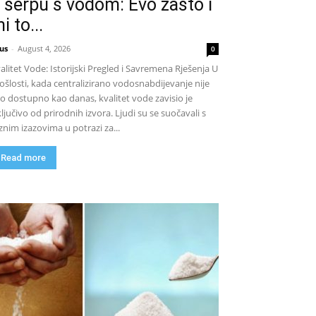
 šerpu s vodom: Evo zašto i
i to...
us
-
August 4, 2026
0
alitet Vode: Istorijski Pregled i Savremena Rješenja U
ošlosti, kada centralizirano vodosnabdijevanje nije
lo dostupno kao danas, kvalitet vode zavisio je
ključivo od prirodnih izvora. Ljudi su se suočavali s
znim izazovima u potrazi za...
Read more