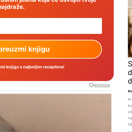
najdraže.
S
i knjigu s najboljim receptima!
d
d
As
Pr
ko
zd
na
ta