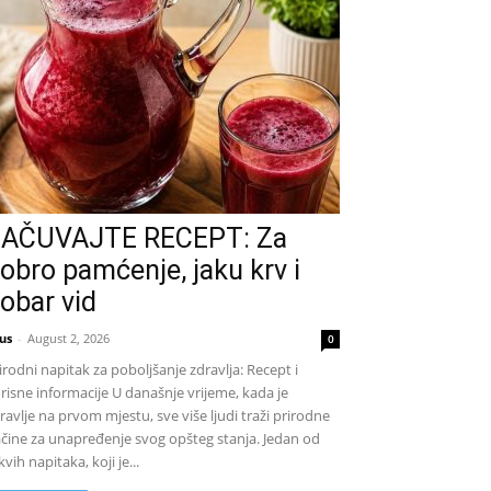
AČUVAJTE RECEPT: Za
obro pamćenje, jaku krv i
obar vid
us
-
August 2, 2026
0
irodni napitak za poboljšanje zdravlja: Recept i
risne informacije U današnje vrijeme, kada je
ravlje na prvom mjestu, sve više ljudi traži prirodne
čine za unapređenje svog opšteg stanja. Jedan od
kvih napitaka, koji je...