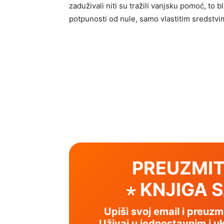
zaduživali niti su tražili vanjsku pomoć, to 
potpunosti od nule, samo vlastitim sredstvi
PREUZMIT
⋆ KNJIGA 
Upiši svoj email i preuz
Uživaj u jednostavnim i uk