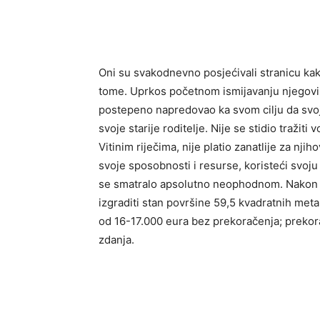
Oni su svakodnevno posjećivali stranicu kako
tome. Uprkos početnom ismijavanju njegovih z
postepeno napredovao ka svom cilju da svoj
svoje starije roditelje. Nije se stidio traži
Vitinim riječima, nije platio zanatlije za nji
svoje sposobnosti i resurse, koristeći svoj
se smatralo apsolutno neophodnom. Nakon vi
izgraditi stan površine 59,5 kvadratnih meta
od 16-17.000 eura bez prekoračenja; prekora
zdanja.