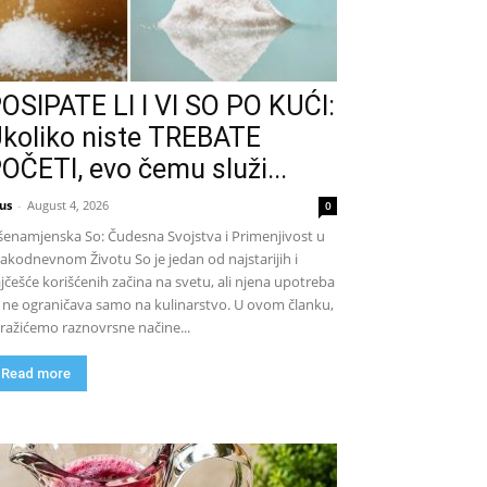
OSIPATE LI I VI SO PO KUĆI:
koliko niste TREBATE
OČETI, evo čemu služi...
us
-
August 4, 2026
0
šenamjenska So: Čudesna Svojstva i Primenjivost u
akodnevnom Životu So je jedan od najstarijih i
jčešće korišćenih začina na svetu, ali njena upotreba
 ne ograničava samo na kulinarstvo. U ovom članku,
tražićemo raznovrsne načine...
Read more