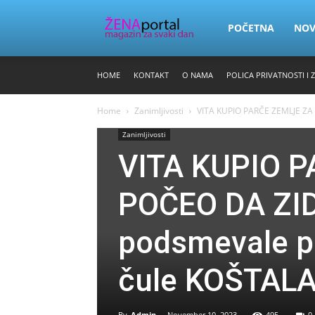
Zena
POČETNA
NO
HOME
KONTAKT
O NAMA
POLICA PRIVATNOSTI I 
Portal
Home
Zanimljivosti
VITA KUPIO PARČE ZEMLJE ZA 1
Zanimljivosti
VITA KUPIO P
POČEO DA ZID
podsmevale p
čule KOŠTALA
By
Admin
-
November 10, 2023
495
0