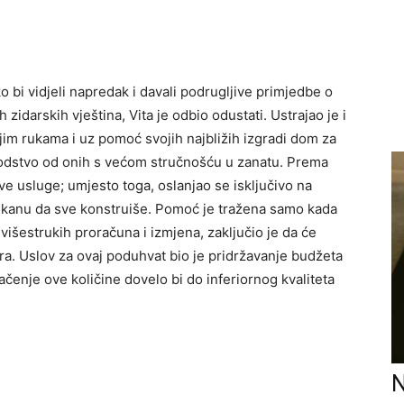
 bi vidjeli napredak i davali podrugljive primjedbe o
idarskih vještina, Vita je odbio odustati. Ustrajao je i
im rukama i uz pomoć svojih najbližih izgradi dom za
ti vodstvo od onih s većom stručnošću u zanatu. Prema
hove usluge; umjesto toga, oslanjao se isključivo na
u kanu da sve konstruiše. Pomoć je tražena samo kada
šestrukih proračuna i izmjena, zaključio je da će
ra. Uslov za ovaj poduhvat bio je pridržavanje budžeta
čenje ove količine dovelo bi do inferiornog kvaliteta
N