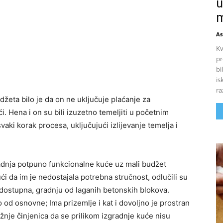
u
m
As
Kv
pr
bi
is
ra
žeta bilo je da on ne uključuje plaćanje za
ći. Hena i on su bili izuzetno temeljiti u početnim
ki korak procesa, uključujući izlijevanje temelja i
adnja potpuno funkcionalne kuće uz mali budžet
ći da im je nedostajala potrebna stručnost, odlučili su
a dostupna, gradnju od laganih betonskih blokova.
 od osnovne; Ima prizemlje i kat i dovoljno je prostran
pažnje činjenica da se prilikom izgradnje kuće nisu