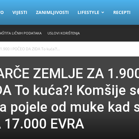
VO
VIJESTI
ZANIMLJIVOSTI
LIFESTYLE
RECEPTI
ZAŠTITA LIČNIH PODATAKA
USLOVI KORIŠTENJA
.900 I POČEO DA ZIDA To kuća?!...
ARČE ZEMLJE ZA 1.900
A To kuća?! Komšije s
a pojele od muke kad 
 17.000 EVRA