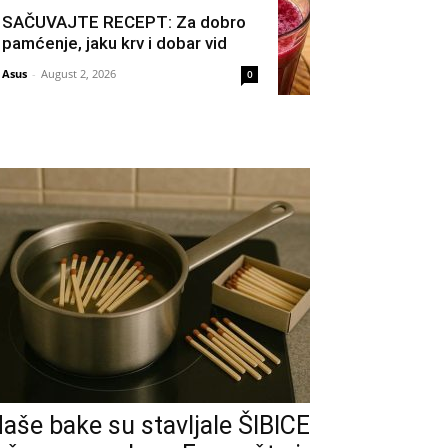
SAČUVAJTE RECEPT: Za dobro
pamćenje, jaku krv i dobar vid
Asus
-
August 2, 2026
0
aše bake su stavljale ŠIBICE