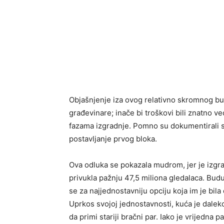
Objašnjenje iza ovog relativno skromnog bud
građevinare; inače bi troškovi bili znatno ve
fazama izgradnje. Pomno su dokumentirali sva
postavljanje prvog bloka.
Ova odluka se pokazala mudrom, jer je izgr
privukla pažnju 47,5 miliona gledalaca. Budu
se za najjednostavniju opciju koja im je bil
Uprkos svojoj jednostavnosti, kuća je daleko
da primi stariji bračni par. Iako je vrijedna 