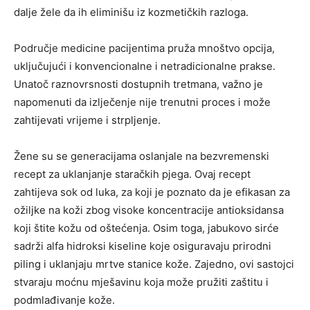
dalje žele da ih eliminišu iz kozmetičkih razloga.
Područje medicine pacijentima pruža mnoštvo opcija,
uključujući i konvencionalne i netradicionalne prakse.
Unatoč raznovrsnosti dostupnih tretmana, važno je
napomenuti da izlječenje nije trenutni proces i može
zahtijevati vrijeme i strpljenje.
Žene su se generacijama oslanjale na bezvremenski
recept za uklanjanje staračkih pjega. Ovaj recept
zahtijeva sok od luka, za koji je poznato da je efikasan za
ožiljke na koži zbog visoke koncentracije antioksidansa
koji štite kožu od oštećenja. Osim toga, jabukovo sirće
sadrži alfa hidroksi kiseline koje osiguravaju prirodni
piling i uklanjaju mrtve stanice kože. Zajedno, ovi sastojci
stvaraju moćnu mješavinu koja može pružiti zaštitu i
podmlađivanje kože.