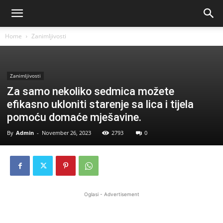
Home
Zanimljivosti
Zanimljivosti
Za samo nekoliko sedmica možete
efikasno ukloniti starenje sa lica i tijela
pomoću domaće mješavine.
By
Admin
-
November 26, 2023
2793
0
Oglasi - Advertisement