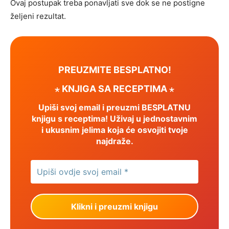
Ovaj postupak treba ponavljati sve dok se ne postigne
željeni rezultat.
PREUZMITE BESPLATNO!
⋆ KNJIGA SA RECEPTIMA ⋆
Upiši svoj email i preuzmi BESPLATNU
knjigu s receptima! Uživaj u jednostavnim
i ukusnim jelima koja će osvojiti tvoje
najdraže.