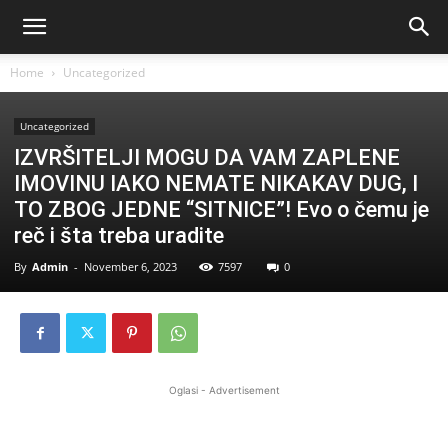
Home
Uncategorized
Uncategorized
IZVRŠITELJI MOGU DA VAM ZAPLENE
IMOVINU IAKO NEMATE NIKAKAV DUG, I
TO ZBOG JEDNE “SITNICE”! Evo o čemu je
reč i šta treba uradite
By
Admin
-
November 6, 2023
7597
0
Oglasi - Advertisement