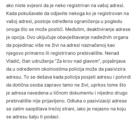
ako niste svjesni da je neko registriran na vašoj adresi.
Kada pokušavate da odjavite nekoga ko je registrovan na
vašoj adresi, postoje određena ograničenja u pogledu
onoga što se može postići. Međutim, deaktiviranje adrese
je opcija. Ovo uključuje obavještavanje nadležnih organa
da pojedinac više ne živi na adresi naznačenoj kao
njegovo primarno ili registrirano prebivalište. Nenad
Vladić, član udruženja “Za krov nad glavom”, pojašnjava
da u određenim okolnostima policija može da pasivizira
adresu. To se dešava kada policija posjeti adresu i potvrdi
da dotična osoba zapravo tamo ne živi, ​​uprkos tome što
je adresa navedena u ličnom dokumentu i nijedno drugo
prebivalište nije prijavljeno. Odluka o pasivizaciji adrese
se zatim saopštava trećoj strani, iako je nejasno na koju
se adresu šalju ti podaci.