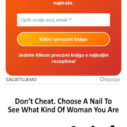
najdraže.
Jednim klikom preuzmi knjigu s najboljim
receptima!