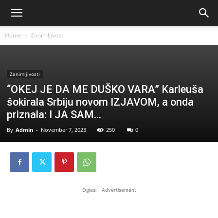
Home
Zanimljivosti
Zanimljivosti
“OKEJ JE DA ME DUŠKO VARA” Karleuša
šokirala Srbiju novom IZJAVOM, a onda
priznala: I JA SAM…
By
Admin
-
November 7, 2023
250
0
Oglasi - Advertisement