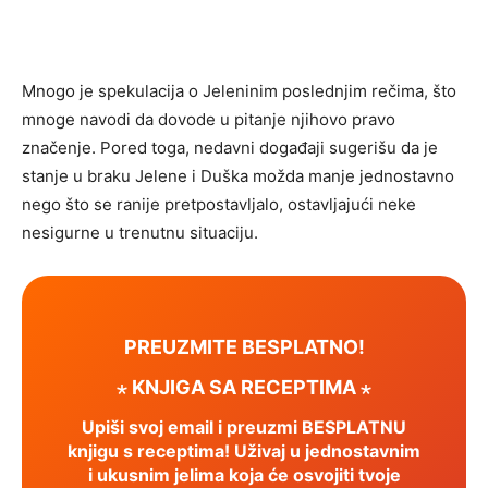
Mnogo je spekulacija o Jeleninim poslednjim rečima, što
mnoge navodi da dovode u pitanje njihovo pravo
značenje. Pored toga, nedavni događaji sugerišu da je
stanje u braku Jelene i Duška možda manje jednostavno
nego što se ranije pretpostavljalo, ostavljajući neke
nesigurne u trenutnu situaciju.
PREUZMITE BESPLATNO!
⋆ KNJIGA SA RECEPTIMA ⋆
Upiši svoj email i preuzmi BESPLATNU
knjigu s receptima! Uživaj u jednostavnim
i ukusnim jelima koja će osvojiti tvoje