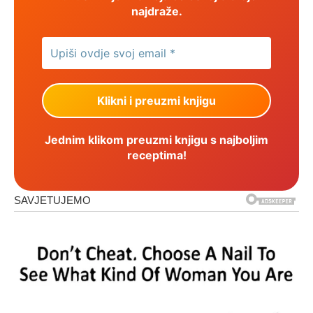
najdraže.
Jednim klikom preuzmi knjigu s najboljim
receptima!