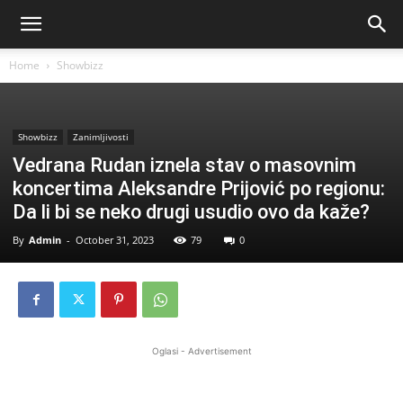
Home
Showbizz
Showbizz
Zanimljivosti
Vedrana Rudan iznela stav o masovnim
koncertima Aleksandre Prijović po regionu:
Da li bi se neko drugi usudio ovo da kaže?
By
Admin
-
October 31, 2023
79
0
Oglasi - Advertisement