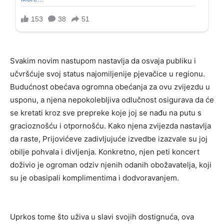
Svakim novim nastupom nastavlja da osvaja publiku i
učvršćuje svoj status najomiljenije pjevačice u regionu.
Budućnost obećava ogromna obećanja za ovu zvijezdu u
usponu, a njena nepokolebljiva odlučnost osigurava da će
se kretati kroz sve prepreke koje joj se nađu na putu s
gracioznošću i otpornošću. Kako njena zvijezda nastavlja
da raste, Prijovićeve zadivljujuće izvedbe izazvale su joj
obilje pohvala i divljenja. Konkretno, njen peti koncert
doživio je ogroman odziv njenih odanih obožavatelja, koji
su je obasipali komplimentima i dodvoravanjem.
Uprkos tome što uživa u slavi svojih dostignuća, ova