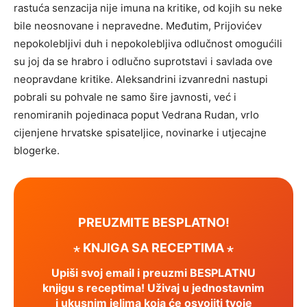
rastuća senzacija nije imuna na kritike, od kojih su neke
bile neosnovane i nepravedne. Međutim, Prijovićev
nepokolebljivi duh i nepokolebljiva odlučnost omogućili
su joj da se hrabro i odlučno suprotstavi i savlada ove
neopravdane kritike. Aleksandrini izvanredni nastupi
pobrali su pohvale ne samo šire javnosti, već i
renomiranih pojedinaca poput Vedrana Rudan, vrlo
cijenjene hrvatske spisateljice, novinarke i utjecajne
blogerke.
PREUZMITE BESPLATNO!
⋆ KNJIGA SA RECEPTIMA ⋆
Upiši svoj email i preuzmi BESPLATNU
knjigu s receptima! Uživaj u jednostavnim
i ukusnim jelima koja će osvojiti tvoje