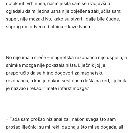
dotaknuti vrh nosa, nasmiješila sam se i vidjevši u
ogledalu da mi jedna usna nije obješena zaključila sam:
super, nije mozak! No, kako su stvari i dalje bile čudne,
suprug me odveo u bolnicu – kaže Ivana.
No nije imala sreće – magnetska rezonanca nije uspjela, a
snimka mozga nije pokazala ništa. Liječnik joj je
preporučio da se hitno dogovori za magnetsku
rezonancu, a kad je nakon šest dana došla na red, liječnik
je nazvao i rekao: “Imate infarkt mozga.”
– Tada sam prošao niz analiza i nakon svega što sam
prošao liječnici su mi rekli da znaju što mi se događa, ali