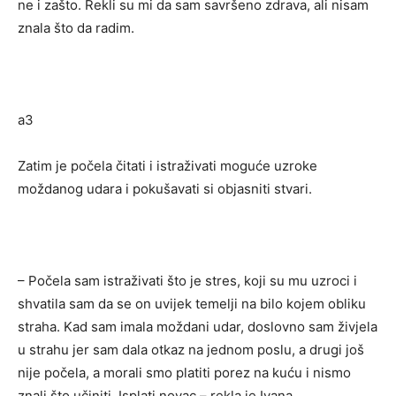
ne i zašto. Rekli su mi da sam savršeno zdrava, ali nisam
znala što da radim.
a3
Zatim je počela čitati i istraživati ​​moguće uzroke
moždanog udara i pokušavati si objasniti stvari.
– Počela sam istraživati ​​što je stres, koji su mu uzroci i
shvatila sam da se on uvijek temelji na bilo kojem obliku
straha. Kad sam imala moždani udar, doslovno sam živjela
u strahu jer sam dala otkaz na jednom poslu, a drugi još
nije počela, a morali smo platiti porez na kuću i nismo
znali što učiniti. Isplati novac – rekla je Ivana.