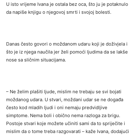
U isto vrijeme Ivana je ostala bez oca, što ju je potaknulo
da napiše knjigu o njegovoj smrti i svojoj bolesti.
Danas često govori o moždanom udaru koji je doživjela i
što je iz njega naučila jer želi pomoći ljudima da se lakše
nose sa sličnim situacijama.
– Ne želim plašiti ljude, mislim ne trebaju se svi bojati
moždanog udara. U stvari, moždani udar se ne događa
često kod mladih ljudi i oni nemaju predvidljive
simptome. Nema boli i obično nema razloga za brigu.
Postoje stvari koje možete učiniti sami da to spriječite i
mislim da o tome treba razgovarati – kaže Ivana, dodajući