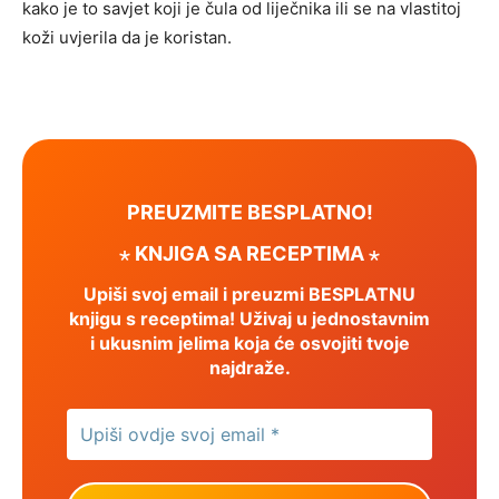
kako je to savjet koji je čula od liječnika ili se na vlastitoj
koži uvjerila da je koristan.
PREUZMITE BESPLATNO!
⋆ KNJIGA SA RECEPTIMA ⋆
Upiši svoj email i preuzmi BESPLATNU
knjigu s receptima! Uživaj u jednostavnim
i ukusnim jelima koja će osvojiti tvoje
najdraže.