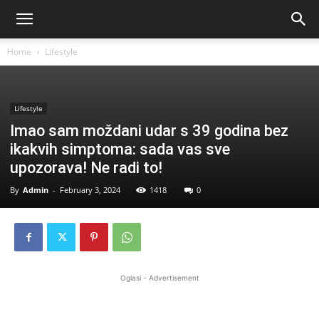
Home
Lifestyle
Lifestyle
Imao sam moždani udar s 39 godina bez
ikakvih simptoma: sada vas sve
upozorava! Ne radi to!
By
Admin
-
February 3, 2024
1418
0
Oglasi - Advertisement